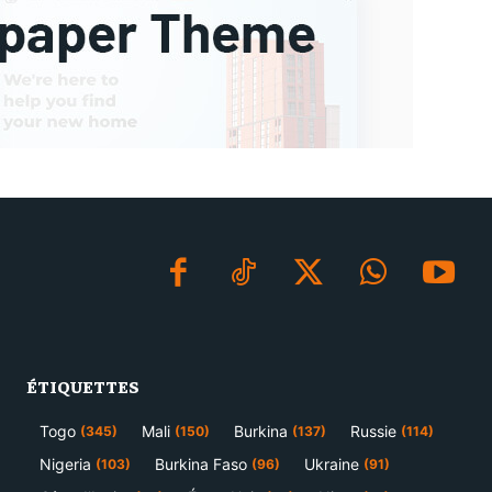
ÉTIQUETTES
Togo
Mali
Burkina
Russie
(345)
(150)
(137)
(114)
Nigeria
Burkina Faso
Ukraine
(103)
(96)
(91)