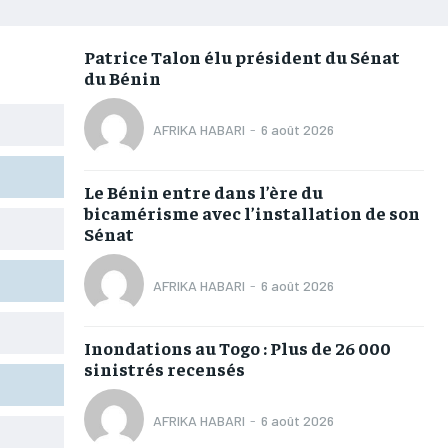
AFRIQUE
AFRIQUE
AFRIQUE
AFRIQUE
COMMUNIQUÉ
COMMUNIQUÉ
COMMUNIQUÉ
COMMUNIQUÉ
Patrice Talon élu président du Sénat
du Bénin
CULTURE
CULTURE
CULTURE
CULTURE
DIVERS
DIVERS
DIVERS
DIVERS
AFRIKA HABARI
-
6 août 2026
ECONOMIE
ECONOMIE
ECONOMIE
ECONOMIE
Le Bénin entre dans l’ère du
MONDE
MONDE
MONDE
MONDE
bicamérisme avec l’installation de son
Sénat
OPPORTUNITÉ
OPPORTUNITÉ
OPPORTUNITÉ
OPPORTUNITÉ
AFRIKA HABARI
-
6 août 2026
PARTENAIRES
PARTENAIRES
PARTENAIRES
PARTENAIRES
Inondations au Togo : Plus de 26 000
IT-ADMIN
IT-ADMIN
IT-ADMIN
IT-ADMIN
sinistrés recensés
TOGOREPORT
TOGOREPORT
TOGOREPORT
TOGOREPORT
AFRIKA HABARI
-
6 août 2026
L’INTEGRAL
L’INTEGRAL
L’INTEGRAL
L’INTEGRAL