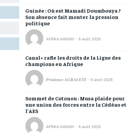
TOGOREGARD
TOGOREGARD
TOGOREGARD
TOGOREGARD
Guinée : Où est Mamadi Doumbouya ?
LOMEBOUGEINFO
LOMEBOUGEINFO
LOMEBOUGEINFO
LOMEBOUGEINFO
Son absence fait monter la pression
politique
NOUVELLE D’AFRIQUE
NOUVELLE D’AFRIQUE
NOUVELLE D’AFRIQUE
NOUVELLE D’AFRIQUE
LEDEFENSEURINFO
LEDEFENSEURINFO
LEDEFENSEURINFO
LEDEFENSEURINFO
AFRIKA HABARI
-
6 août 2026
228FOOT
228FOOT
228FOOT
228FOOT
Canal+ rafle les droits de la Ligue des
ACTU LOMÉ
ACTU LOMÉ
ACTU LOMÉ
ACTU LOMÉ
champions en Afrique
𝐏𝐫𝐮𝐝𝐞𝐧𝐜𝐞 𝐀𝐆𝐁𝐀𝐋𝐄𝐓𝐈
-
6 août 2026
Sommet de Cotonou : Musa plaide pour
1-MONTH
1-MONTH
une union des forces entre la Cédéao et
l’AES
/ month
/ month
eeing to this tier, you are billed
eeing to this tier, you are billed
onth after the first one until you
onth after the first one until you
AFRIKA HABARI
-
6 août 2026
ut of the monthly subscription.
ut of the monthly subscription.