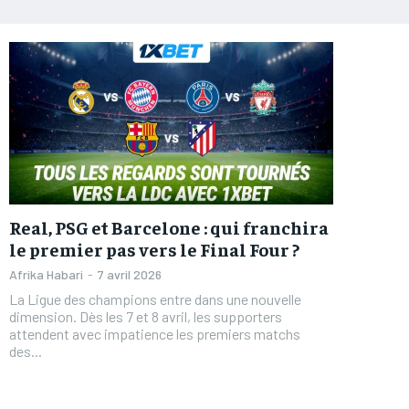
Real, PSG et Barcelone : qui franchira
le premier pas vers le Final Four ?
Afrika Habari
-
7 avril 2026
La Ligue des champions entre dans une nouvelle
dimension. Dès les 7 et 8 avril, les supporters
attendent avec impatience les premiers matchs
des...