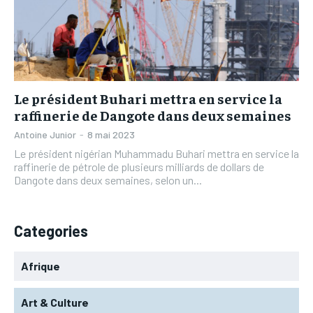
L’INTEGRAL
L’INTEGRAL
TOGOREGARD
TOGOREGARD
TOGOREGARD
TOGOREGARD
LOMEBOUGEINFO
LOMEBOUGEINFO
LOMEBOUGEINFO
LOMEBOUGEINFO
NOUVELLE D’AFRIQUE
NOUVELLE D’AFRIQUE
NOUVELLE D’AFRIQUE
NOUVELLE D’AFRIQUE
Le président Buhari mettra en service la
LEDEFENSEURINFO
LEDEFENSEURINFO
raffinerie de Dangote dans deux semaines
LEDEFENSEURINFO
LEDEFENSEURINFO
228FOOT
228FOOT
Antoine Junior
-
8 mai 2023
228FOOT
228FOOT
Le président nigérian Muhammadu Buhari mettra en service la
ACTU LOMÉ
ACTU LOMÉ
raffinerie de pétrole de plusieurs milliards de dollars de
ACTU LOMÉ
ACTU LOMÉ
Dangote dans deux semaines, selon un...
Categories
Afrique
Art & Culture