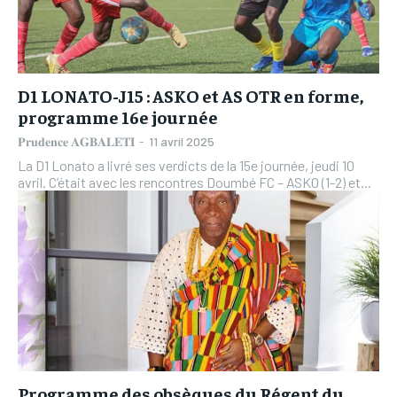
L’INTEGRAL
L’INTEGRAL
L’INTEGRAL
L’INTEGRAL
TOGOREGARD
TOGOREGARD
TOGOREGARD
TOGOREGARD
LOMEBOUGEINFO
LOMEBOUGEINFO
D1 LONATO-J15 : ASKO et AS OTR en forme,
LOMEBOUGEINFO
LOMEBOUGEINFO
NOUVELLE D’AFRIQUE
NOUVELLE D’AFRIQUE
programme 16e journée
NOUVELLE D’AFRIQUE
NOUVELLE D’AFRIQUE
𝐏𝐫𝐮𝐝𝐞𝐧𝐜𝐞 𝐀𝐆𝐁𝐀𝐋𝐄𝐓𝐈
-
11 avril 2025
LEDEFENSEURINFO
LEDEFENSEURINFO
LEDEFENSEURINFO
LEDEFENSEURINFO
La D1 Lonato a livré ses verdicts de la 15e journée, jeudi 10
228FOOT
228FOOT
avril. C’était avec les rencontres Doumbé FC – ASKO (1-2) et...
228FOOT
228FOOT
ACTU LOMÉ
ACTU LOMÉ
ACTU LOMÉ
ACTU LOMÉ
Programme des obsèques du Régent du