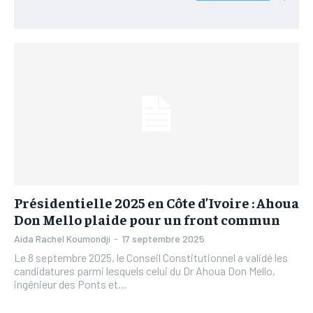
L’INTEGRAL
L’INTEGRAL
TOGOREGARD
TOGOREGARD
TOGOREGARD
TOGOREGARD
LOMEBOUGEINFO
LOMEBOUGEINFO
LOMEBOUGEINFO
LOMEBOUGEINFO
NOUVELLE D’AFRIQUE
NOUVELLE D’AFRIQUE
NOUVELLE D’AFRIQUE
NOUVELLE D’AFRIQUE
LEDEFENSEURINFO
LEDEFENSEURINFO
LEDEFENSEURINFO
LEDEFENSEURINFO
228FOOT
228FOOT
228FOOT
228FOOT
ACTU LOMÉ
ACTU LOMÉ
ACTU LOMÉ
ACTU LOMÉ
Présidentielle 2025 en Côte d’Ivoire : Ahoua
Don Mello plaide pour un front commun
Aida Rachel Koumondji
-
17 septembre 2025
Le 8 septembre 2025, le Conseil Constitutionnel a validé les
candidatures parmi lesquels celui du Dr Ahoua Don Mello,
ingénieur des Ponts et...