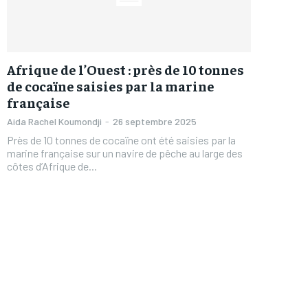
Afrique de l’Ouest : près de 10 tonnes
de cocaïne saisies par la marine
française
Aida Rachel Koumondji
-
26 septembre 2025
Près de 10 tonnes de cocaïne ont été saisies par la
marine française sur un navire de pêche au large des
côtes d’Afrique de...
FOREVER
FOREVER
/ forever
/ forever
Sign up with just an email addres
Sign up with just an email addres
get access to this tier instan
get access to this tier instan