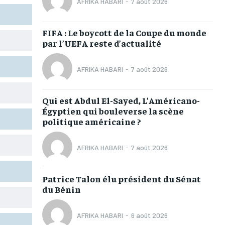
AFRIKA HABARI
-
7 août 2026
TOGOREGARD
TOGOREGARD
TOGOREGARD
TOGOREGARD
LOMEBOUGEINFO
LOMEBOUGEINFO
LOMEBOUGEINFO
LOMEBOUGEINFO
FIFA : Le boycott de la Coupe du monde
par l’UEFA reste d’actualité
NOUVELLE D’AFRIQUE
NOUVELLE D’AFRIQUE
NOUVELLE D’AFRIQUE
NOUVELLE D’AFRIQUE
LEDEFENSEURINFO
LEDEFENSEURINFO
LEDEFENSEURINFO
LEDEFENSEURINFO
AFRIKA HABARI
-
7 août 2026
228FOOT
228FOOT
228FOOT
228FOOT
Qui est Abdul El-Sayed, L’Américano-
ACTU LOMÉ
ACTU LOMÉ
ACTU LOMÉ
ACTU LOMÉ
Égyptien qui bouleverse la scène
politique américaine ?
AFRIKA HABARI
-
7 août 2026
1-MONTH
1-MONTH
Patrice Talon élu président du Sénat
du Bénin
/ month
/ month
eeing to this tier, you are billed
eeing to this tier, you are billed
onth after the first one until you
onth after the first one until you
ut of the monthly subscription.
ut of the monthly subscription.
AFRIKA HABARI
-
6 août 2026