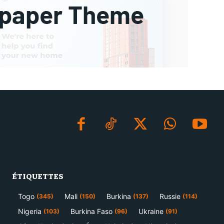
ÉTIQUETTES
Togo
Mali
Burkina
Russie
(345)
(150)
(137)
(114)
Nigeria
Burkina Faso
Ukraine
(103)
(96)
(91)