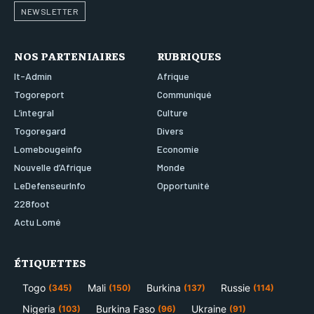
NEWSLETTER
NOS PARTENIAIRES
RUBRIQUES
It-Admin
Afrique
Togoreport
Communiqué
L’integral
Culture
Togoregard
Divers
Lomebougeinfo
Economie
Nouvelle d’Afrique
Monde
LeDefenseurInfo
Opportunité
228foot
Actu Lomé
ÉTIQUETTES
Togo
Mali
Burkina
Russie
(345)
(150)
(137)
(114)
Nigeria
Burkina Faso
Ukraine
(103)
(96)
(91)