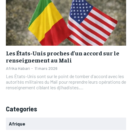
L’INTEGRAL
L’INTEGRAL
TOGOREGARD
TOGOREGARD
TOGOREGARD
TOGOREGARD
LOMEBOUGEINFO
LOMEBOUGEINFO
LOMEBOUGEINFO
LOMEBOUGEINFO
NOUVELLE D’AFRIQUE
NOUVELLE D’AFRIQUE
NOUVELLE D’AFRIQUE
NOUVELLE D’AFRIQUE
LEDEFENSEURINFO
LEDEFENSEURINFO
LEDEFENSEURINFO
LEDEFENSEURINFO
228FOOT
228FOOT
Les États-Unis proches d’un accord sur le
228FOOT
228FOOT
renseignement au Mali
ACTU LOMÉ
ACTU LOMÉ
Afrika Habari
-
11 mars 2026
ACTU LOMÉ
ACTU LOMÉ
Les États-Unis sont sur le point de tomber d'accord avec les
autorités militaires du Mali pour reprendre leurs opérations de
renseignement ciblant les djihadistes,...
Categories
Afrique