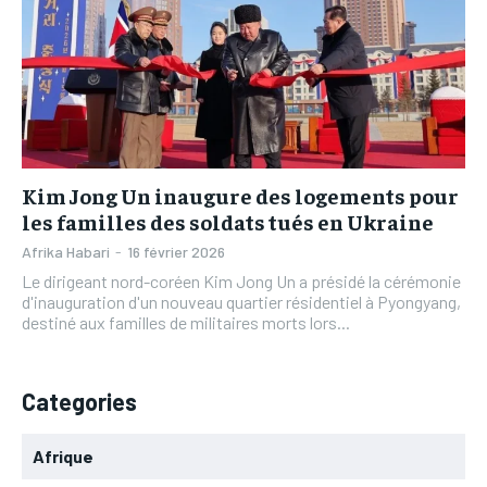
L’INTEGRAL
L’INTEGRAL
TOGOREGARD
TOGOREGARD
TOGOREGARD
TOGOREGARD
LOMEBOUGEINFO
LOMEBOUGEINFO
LOMEBOUGEINFO
LOMEBOUGEINFO
NOUVELLE D’AFRIQUE
NOUVELLE D’AFRIQUE
NOUVELLE D’AFRIQUE
NOUVELLE D’AFRIQUE
LEDEFENSEURINFO
LEDEFENSEURINFO
LEDEFENSEURINFO
LEDEFENSEURINFO
Kim Jong Un inaugure des logements pour
228FOOT
228FOOT
228FOOT
228FOOT
les familles des soldats tués en Ukraine
ACTU LOMÉ
ACTU LOMÉ
Afrika Habari
-
16 février 2026
ACTU LOMÉ
ACTU LOMÉ
Le dirigeant nord-coréen Kim Jong Un a présidé la cérémonie
d'inauguration d'un nouveau quartier résidentiel à Pyongyang,
destiné aux familles de militaires morts lors...
Categories
Afrique