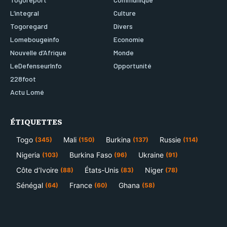
L’integral
Culture
Togoregard
Divers
Lomebougeinfo
Economie
Nouvelle d’Afrique
Monde
LeDefenseurInfo
Opportunité
228foot
Actu Lomé
ÉTIQUETTES
Togo
Mali
Burkina
Russie
(345)
(150)
(137)
(114)
Nigeria
Burkina Faso
Ukraine
(103)
(96)
(91)
Côte d’Ivoire
États-Unis
Niger
(88)
(83)
(78)
Sénégal
France
Ghana
(64)
(60)
(58)