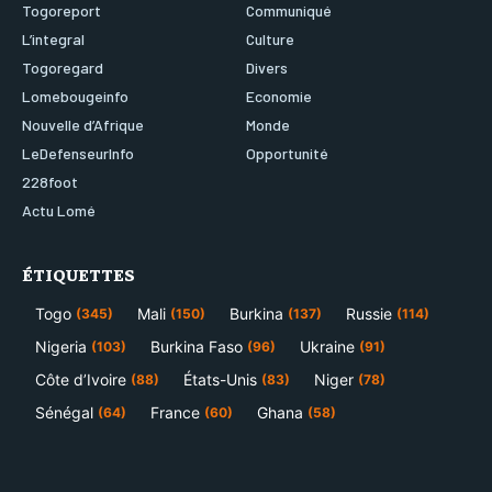
Togoreport
Communiqué
L’integral
Culture
Togoregard
Divers
Lomebougeinfo
Economie
Nouvelle d’Afrique
Monde
LeDefenseurInfo
Opportunité
228foot
Actu Lomé
ÉTIQUETTES
Togo
Mali
Burkina
Russie
(345)
(150)
(137)
(114)
Nigeria
Burkina Faso
Ukraine
(103)
(96)
(91)
Côte d’Ivoire
États-Unis
Niger
(88)
(83)
(78)
Sénégal
France
Ghana
(64)
(60)
(58)