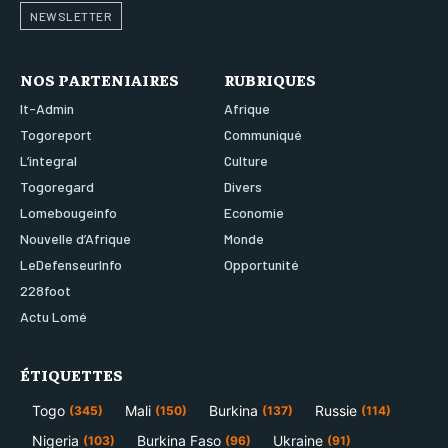
NEWSLETTER
NOS PARTENIAIRES
RUBRIQUES
It-Admin
Afrique
Togoreport
Communiqué
L’integral
Culture
Togoregard
Divers
Lomebougeinfo
Economie
Nouvelle d’Afrique
Monde
LeDefenseurInfo
Opportunité
228foot
Actu Lomé
ÉTIQUETTES
Togo
Mali
Burkina
Russie
(345)
(150)
(137)
(114)
Nigeria
Burkina Faso
Ukraine
(103)
(96)
(91)