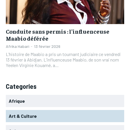
L’INTEGRAL
L’INTEGRAL
TOGOREGARD
TOGOREGARD
TOGOREGARD
TOGOREGARD
LOMEBOUGEINFO
LOMEBOUGEINFO
LOMEBOUGEINFO
LOMEBOUGEINFO
NOUVELLE D’AFRIQUE
NOUVELLE D’AFRIQUE
Conduite sans permis : l’influenceuse
NOUVELLE D’AFRIQUE
NOUVELLE D’AFRIQUE
Maabio déférée
LEDEFENSEURINFO
LEDEFENSEURINFO
LEDEFENSEURINFO
LEDEFENSEURINFO
Afrika Habari
-
13 février 2026
228FOOT
228FOOT
L’histoire de Maabio a pris un tournant judiciaire ce vendredi
228FOOT
228FOOT
13 février à Abidjan. L’influenceuse Maabio, de son vrai nom
ACTU LOMÉ
ACTU LOMÉ
Yeelen Virginie Kouamé, a...
ACTU LOMÉ
ACTU LOMÉ
Categories
Afrique
Art & Culture