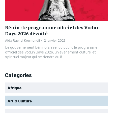
L’INTEGRAL
L’INTEGRAL
TOGOREGARD
TOGOREGARD
TOGOREGARD
TOGOREGARD
LOMEBOUGEINFO
LOMEBOUGEINFO
LOMEBOUGEINFO
LOMEBOUGEINFO
NOUVELLE D’AFRIQUE
NOUVELLE D’AFRIQUE
Bénin : le programme officiel des Vodun
NOUVELLE D’AFRIQUE
NOUVELLE D’AFRIQUE
Days 2026 dévoilé
LEDEFENSEURINFO
LEDEFENSEURINFO
LEDEFENSEURINFO
LEDEFENSEURINFO
Aida Rachel Koumondji
-
2 janvier 2026
228FOOT
228FOOT
Le gouvernement béninois a rendu public le programme
228FOOT
228FOOT
officiel des Vodun Days 2026, un événement culturel et
ACTU LOMÉ
ACTU LOMÉ
spirituel majeur qui se tiendra du 8...
ACTU LOMÉ
ACTU LOMÉ
Categories
Afrique
Art & Culture