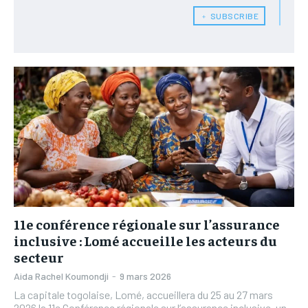
L’INTEGRAL
L’INTEGRAL
﹢ SUBSCRIBE
TOGOREGARD
TOGOREGARD
TOGOREGARD
TOGOREGARD
LOMEBOUGEINFO
LOMEBOUGEINFO
LOMEBOUGEINFO
LOMEBOUGEINFO
NOUVELLE D’AFRIQUE
NOUVELLE D’AFRIQUE
NOUVELLE D’AFRIQUE
NOUVELLE D’AFRIQUE
LEDEFENSEURINFO
LEDEFENSEURINFO
LEDEFENSEURINFO
LEDEFENSEURINFO
228FOOT
228FOOT
228FOOT
228FOOT
ACTU LOMÉ
ACTU LOMÉ
ACTU LOMÉ
ACTU LOMÉ
11e conférence régionale sur l’assurance
inclusive : Lomé accueille les acteurs du
secteur
Aida Rachel Koumondji
-
9 mars 2026
La capitale togolaise, Lomé, accueillera du 25 au 27 mars
2026 la 11e Conférence régionale sur l’assurance inclusive, un