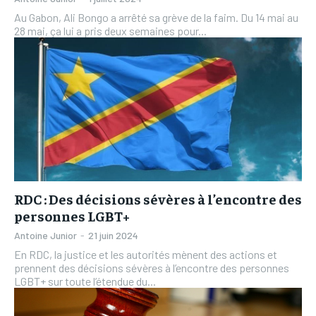
Au Gabon, Ali Bongo a arrêté sa grève de la faim. Du 14 mai au
28 mai, ça lui a pris deux semaines pour...
RDC : Des décisions sévères à l’encontre des
personnes LGBT+
Antoine Junior
-
21 juin 2024
En RDC, la justice et les autorités mènent des actions et
prennent des décisions sévères à l’encontre des personnes
LGBT+ sur toute l’étendue du...