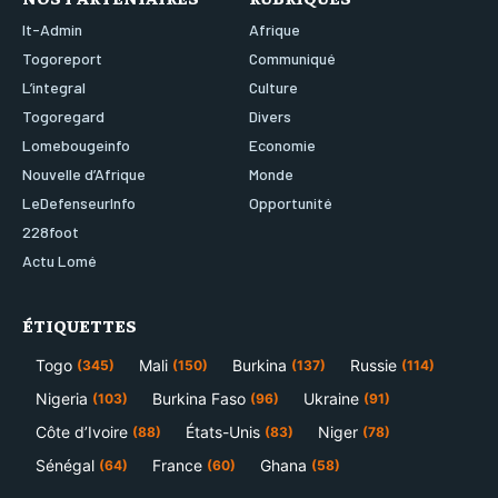
It-Admin
Afrique
Togoreport
Communiqué
L’integral
Culture
Togoregard
Divers
Lomebougeinfo
Economie
Nouvelle d’Afrique
Monde
LeDefenseurInfo
Opportunité
228foot
Actu Lomé
ÉTIQUETTES
Togo
Mali
Burkina
Russie
(345)
(150)
(137)
(114)
Nigeria
Burkina Faso
Ukraine
(103)
(96)
(91)
Côte d’Ivoire
États-Unis
Niger
(88)
(83)
(78)
Sénégal
France
Ghana
(64)
(60)
(58)