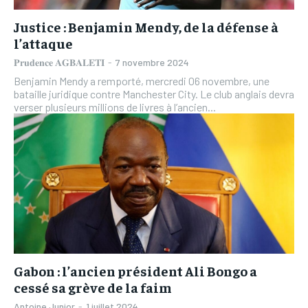
Justice : Benjamin Mendy, de la défense à
l’attaque
𝐏𝐫𝐮𝐝𝐞𝐧𝐜𝐞 𝐀𝐆𝐁𝐀𝐋𝐄𝐓𝐈
-
7 novembre 2024
Benjamin Mendy a remporté, mercredi 06 novembre, une
bataille juridique contre Manchester City. Le club anglais devra
verser plusieurs millions de livres à l’ancien...
Gabon : l’ancien président Ali Bongo a
cessé sa grève de la faim
Antoine Junior
-
1 juillet 2024