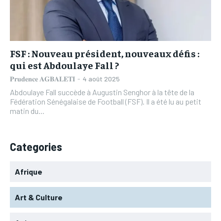
L’INTEGRAL
L’INTEGRAL
TOGOREGARD
TOGOREGARD
TOGOREGARD
TOGOREGARD
LOMEBOUGEINFO
LOMEBOUGEINFO
LOMEBOUGEINFO
LOMEBOUGEINFO
NOUVELLE D’AFRIQUE
NOUVELLE D’AFRIQUE
FSF : Nouveau président, nouveaux défis :
NOUVELLE D’AFRIQUE
NOUVELLE D’AFRIQUE
qui est Abdoulaye Fall ?
LEDEFENSEURINFO
LEDEFENSEURINFO
LEDEFENSEURINFO
LEDEFENSEURINFO
𝐏𝐫𝐮𝐝𝐞𝐧𝐜𝐞 𝐀𝐆𝐁𝐀𝐋𝐄𝐓𝐈
-
4 août 2025
228FOOT
228FOOT
Abdoulaye Fall succède à Augustin Senghor à la tête de la
228FOOT
228FOOT
Fédération Sénégalaise de Football (FSF). Il a été lu au petit
ACTU LOMÉ
ACTU LOMÉ
matin du...
ACTU LOMÉ
ACTU LOMÉ
Categories
Afrique
Art & Culture