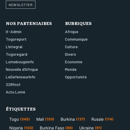
NEWSLETTER
NOS PARTENIAIRES
RUBRIQUES
It-Admin
Afrique
Togoreport
Communiqué
L’integral
Culture
Togoregard
Divers
Lomebougeinfo
Economie
Nouvelle d’Afrique
Monde
LeDefenseurInfo
Opportunité
228foot
Actu Lomé
ÉTIQUETTES
Togo
Mali
Burkina
Russie
(345)
(150)
(137)
(114)
Nigeria
Burkina Faso
Ukraine
(103)
(96)
(91)