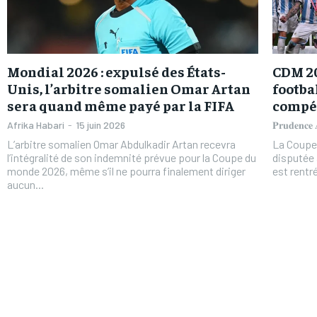
Mondial 2026 : expulsé des États-
CDM 20
Unis, l’arbitre somalien Omar Artan
footba
sera quand même payé par la FIFA
compé
Afrika Habari
-
15 juin 2026
𝐏𝐫𝐮𝐝𝐞𝐧𝐜
L’arbitre somalien Omar Abdulkadir Artan recevra
La Coupe 
l’intégralité de son indemnité prévue pour la Coupe du
disputée
monde 2026, même s’il ne pourra finalement diriger
est rentré
aucun...
FOREVER
FOREVER
/ forever
/ forever
Sign up with just an email addres
Sign up with just an email addres
get access to this tier instan
get access to this tier instan