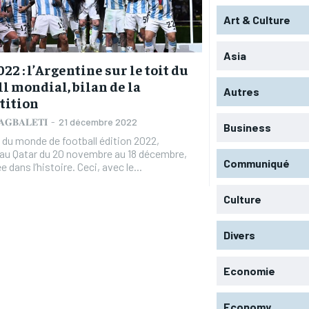
Art & Culture
Asia
22 : l’Argentine sur le toit du
ll mondial, bilan de la
Autres
tition
 𝐀𝐆𝐁𝐀𝐋𝐄𝐓𝐈
-
21 décembre 2022
Business
du monde de football édition 2022,
 au Qatar du 20 novembre au 18 décembre,
Communiqué
e dans l’histoire. Ceci, avec le...
Culture
RECOMMENDED
RECOMMENDED
Divers
1-YEAR
1-YEAR
Economie
/ year
/ year
By agr
By agr
s and you
s and you
every m
every m
tly.
tly.
Pay now and you get access to exclusive
Pay now and you get access to exclusive
opt o
opt o
news and articles for a whole year.
news and articles for a whole year.
Economy