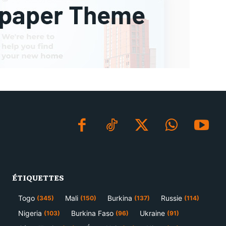
ÉTIQUETTES
Togo
Mali
Burkina
Russie
(345)
(150)
(137)
(114)
Nigeria
Burkina Faso
Ukraine
(103)
(96)
(91)