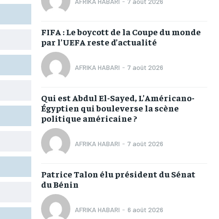
AFRIKA HABARI
-
7 août 2026
TOGOREGARD
TOGOREGARD
TOGOREGARD
TOGOREGARD
LOMEBOUGEINFO
LOMEBOUGEINFO
LOMEBOUGEINFO
LOMEBOUGEINFO
FIFA : Le boycott de la Coupe du monde
par l’UEFA reste d’actualité
NOUVELLE D’AFRIQUE
NOUVELLE D’AFRIQUE
NOUVELLE D’AFRIQUE
NOUVELLE D’AFRIQUE
LEDEFENSEURINFO
LEDEFENSEURINFO
LEDEFENSEURINFO
LEDEFENSEURINFO
AFRIKA HABARI
-
7 août 2026
228FOOT
228FOOT
228FOOT
228FOOT
Qui est Abdul El-Sayed, L’Américano-
ACTU LOMÉ
ACTU LOMÉ
ACTU LOMÉ
ACTU LOMÉ
Égyptien qui bouleverse la scène
politique américaine ?
AFRIKA HABARI
-
7 août 2026
1-MONTH
1-MONTH
Patrice Talon élu président du Sénat
du Bénin
/ month
/ month
eeing to this tier, you are billed
eeing to this tier, you are billed
onth after the first one until you
onth after the first one until you
ut of the monthly subscription.
ut of the monthly subscription.
AFRIKA HABARI
-
6 août 2026