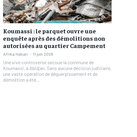
Koumassi : le parquet ouvre une
enquête après des démolitions non
autorisées au quartier Campement
Afrika Habari
-
11 juin 2026
Une vive controverse secoue la commune de
Koumassi, à Abidjan. Sans aucune décision judiciaire,
une vaste opération de déguerpissement et de
démolition a été...
FOREVER
FOREVER
/ forever
/ forever
Sign up with just an email addres
Sign up with just an email addres
get access to this tier instan
get access to this tier instan