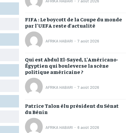
AFRIKA HABARI
-
7 août 2026
TOGOREGARD
TOGOREGARD
TOGOREGARD
TOGOREGARD
LOMEBOUGEINFO
LOMEBOUGEINFO
LOMEBOUGEINFO
LOMEBOUGEINFO
FIFA : Le boycott de la Coupe du monde
par l’UEFA reste d’actualité
NOUVELLE D’AFRIQUE
NOUVELLE D’AFRIQUE
NOUVELLE D’AFRIQUE
NOUVELLE D’AFRIQUE
LEDEFENSEURINFO
LEDEFENSEURINFO
LEDEFENSEURINFO
LEDEFENSEURINFO
AFRIKA HABARI
-
7 août 2026
228FOOT
228FOOT
228FOOT
228FOOT
Qui est Abdul El-Sayed, L’Américano-
ACTU LOMÉ
ACTU LOMÉ
ACTU LOMÉ
ACTU LOMÉ
Égyptien qui bouleverse la scène
politique américaine ?
AFRIKA HABARI
-
7 août 2026
1-MONTH
1-MONTH
Patrice Talon élu président du Sénat
du Bénin
/ month
/ month
eeing to this tier, you are billed
eeing to this tier, you are billed
onth after the first one until you
onth after the first one until you
ut of the monthly subscription.
ut of the monthly subscription.
AFRIKA HABARI
-
6 août 2026