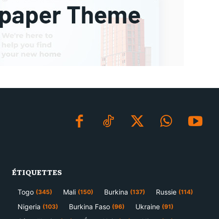
ÉTIQUETTES
Togo
Mali
Burkina
Russie
(345)
(150)
(137)
(114)
Nigeria
Burkina Faso
Ukraine
(103)
(96)
(91)