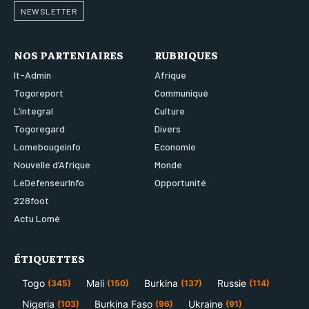
NEWSLETTER
NOS PARTENIAIRES
RUBRIQUES
It-Admin
Afrique
Togoreport
Communiqué
L’integral
Culture
Togoregard
Divers
Lomebougeinfo
Economie
Nouvelle d’Afrique
Monde
LeDefenseurInfo
Opportunité
228foot
Actu Lomé
ÉTIQUETTES
Togo
Mali
Burkina
Russie
(345)
(150)
(137)
(114)
Nigeria
Burkina Faso
Ukraine
(103)
(96)
(91)