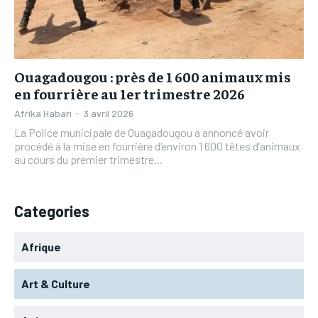
L’INTEGRAL
L’INTEGRAL
TOGOREGARD
TOGOREGARD
TOGOREGARD
TOGOREGARD
LOMEBOUGEINFO
LOMEBOUGEINFO
LOMEBOUGEINFO
LOMEBOUGEINFO
NOUVELLE D’AFRIQUE
NOUVELLE D’AFRIQUE
Ouagadougou : près de 1 600 animaux mis
NOUVELLE D’AFRIQUE
NOUVELLE D’AFRIQUE
en fourrière au 1er trimestre 2026
LEDEFENSEURINFO
LEDEFENSEURINFO
LEDEFENSEURINFO
LEDEFENSEURINFO
Afrika Habari
-
3 avril 2026
228FOOT
228FOOT
La Police municipale de Ouagadougou a annoncé avoir
228FOOT
228FOOT
procédé à la mise en fourrière d’environ 1 600 têtes d’animaux
ACTU LOMÉ
ACTU LOMÉ
au cours du premier trimestre...
ACTU LOMÉ
ACTU LOMÉ
Categories
Afrique
Art & Culture