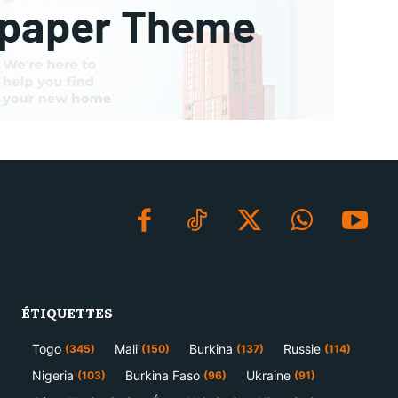
ÉTIQUETTES
Togo
Mali
Burkina
Russie
(345)
(150)
(137)
(114)
Nigeria
Burkina Faso
Ukraine
(103)
(96)
(91)