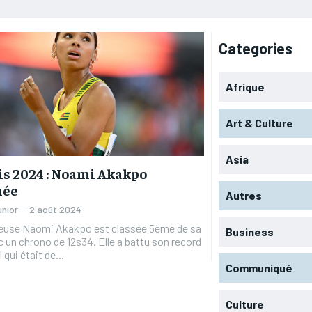
Categories
Afrique
Art & Culture
Asia
is 2024 : Noami Akakpo
née
Autres
unior
-
2 août 2024
teuse Naomi Akakpo est classée 5ème de sa
Business
c un chrono de 12s34. Elle a battu son record
qui était de...
Communiqué
Culture