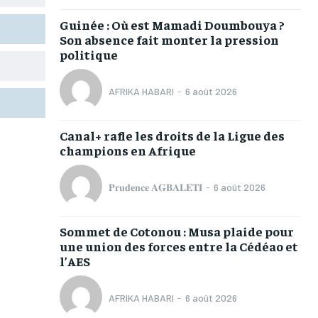
TOGOREGARD
TOGOREGARD
TOGOREGARD
TOGOREGARD
Guinée : Où est Mamadi Doumbouya ?
LOMEBOUGEINFO
LOMEBOUGEINFO
LOMEBOUGEINFO
LOMEBOUGEINFO
Son absence fait monter la pression
politique
NOUVELLE D’AFRIQUE
NOUVELLE D’AFRIQUE
NOUVELLE D’AFRIQUE
NOUVELLE D’AFRIQUE
LEDEFENSEURINFO
LEDEFENSEURINFO
LEDEFENSEURINFO
LEDEFENSEURINFO
AFRIKA HABARI
-
6 août 2026
228FOOT
228FOOT
228FOOT
228FOOT
Canal+ rafle les droits de la Ligue des
ACTU LOMÉ
ACTU LOMÉ
ACTU LOMÉ
ACTU LOMÉ
champions en Afrique
𝐏𝐫𝐮𝐝𝐞𝐧𝐜𝐞 𝐀𝐆𝐁𝐀𝐋𝐄𝐓𝐈
-
6 août 2026
Sommet de Cotonou : Musa plaide pour
1-MONTH
1-MONTH
une union des forces entre la Cédéao et
l’AES
/ month
/ month
eeing to this tier, you are billed
eeing to this tier, you are billed
onth after the first one until you
onth after the first one until you
AFRIKA HABARI
-
6 août 2026
ut of the monthly subscription.
ut of the monthly subscription.