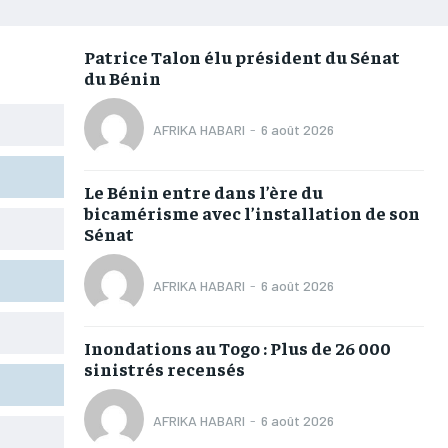
AFRIQUE
AFRIQUE
AFRIQUE
AFRIQUE
COMMUNIQUÉ
COMMUNIQUÉ
COMMUNIQUÉ
COMMUNIQUÉ
Patrice Talon élu président du Sénat
du Bénin
CULTURE
CULTURE
CULTURE
CULTURE
DIVERS
DIVERS
DIVERS
DIVERS
AFRIKA HABARI
-
6 août 2026
ECONOMIE
ECONOMIE
ECONOMIE
ECONOMIE
Le Bénin entre dans l’ère du
MONDE
MONDE
MONDE
MONDE
bicamérisme avec l’installation de son
Sénat
OPPORTUNITÉ
OPPORTUNITÉ
OPPORTUNITÉ
OPPORTUNITÉ
AFRIKA HABARI
-
6 août 2026
PARTENAIRES
PARTENAIRES
PARTENAIRES
PARTENAIRES
Inondations au Togo : Plus de 26 000
IT-ADMIN
IT-ADMIN
IT-ADMIN
IT-ADMIN
sinistrés recensés
TOGOREPORT
TOGOREPORT
TOGOREPORT
TOGOREPORT
AFRIKA HABARI
-
6 août 2026
L’INTEGRAL
L’INTEGRAL
L’INTEGRAL
L’INTEGRAL