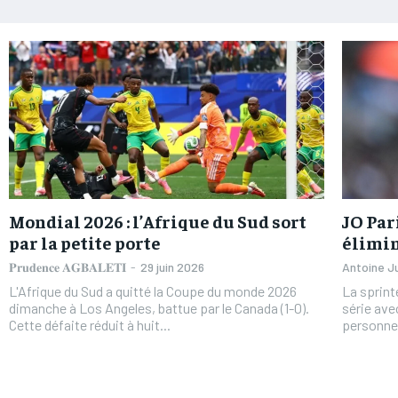
Mondial 2026 : l’Afrique du Sud sort
JO Par
par la petite porte
élimi
𝐏𝐫𝐮𝐝𝐞𝐧𝐜𝐞 𝐀𝐆𝐁𝐀𝐋𝐄𝐓𝐈
-
29 juin 2026
Antoine J
L'Afrique du Sud a quitté la Coupe du monde 2026
La sprin
dimanche à Los Angeles, battue par le Canada (1-0).
série ave
Cette défaite réduit à huit...
personnel 