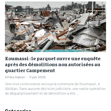
L’INTEGRAL
L’INTEGRAL
TOGOREGARD
TOGOREGARD
TOGOREGARD
TOGOREGARD
LOMEBOUGEINFO
LOMEBOUGEINFO
LOMEBOUGEINFO
LOMEBOUGEINFO
NOUVELLE D’AFRIQUE
NOUVELLE D’AFRIQUE
NOUVELLE D’AFRIQUE
NOUVELLE D’AFRIQUE
LEDEFENSEURINFO
LEDEFENSEURINFO
LEDEFENSEURINFO
LEDEFENSEURINFO
228FOOT
228FOOT
228FOOT
228FOOT
ACTU LOMÉ
ACTU LOMÉ
Koumassi : le parquet ouvre une enquête
ACTU LOMÉ
ACTU LOMÉ
après des démolitions non autorisées au
quartier Campement
Afrika Habari
-
11 juin 2026
Une vive controverse secoue la commune de Koumassi, à
Abidjan. Sans aucune décision judiciaire, une vaste opération
de déguerpissement et de démolition a été...
Categories