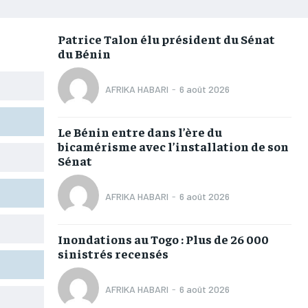
AFRIQUE
AFRIQUE
AFRIQUE
AFRIQUE
COMMUNIQUÉ
COMMUNIQUÉ
COMMUNIQUÉ
COMMUNIQUÉ
Patrice Talon élu président du Sénat
du Bénin
CULTURE
CULTURE
CULTURE
CULTURE
DIVERS
DIVERS
DIVERS
DIVERS
AFRIKA HABARI
-
6 août 2026
ECONOMIE
ECONOMIE
ECONOMIE
ECONOMIE
Le Bénin entre dans l’ère du
MONDE
MONDE
MONDE
MONDE
bicamérisme avec l’installation de son
Sénat
OPPORTUNITÉ
OPPORTUNITÉ
OPPORTUNITÉ
OPPORTUNITÉ
AFRIKA HABARI
-
6 août 2026
PARTENAIRES
PARTENAIRES
PARTENAIRES
PARTENAIRES
Inondations au Togo : Plus de 26 000
IT-ADMIN
IT-ADMIN
IT-ADMIN
IT-ADMIN
sinistrés recensés
TOGOREPORT
TOGOREPORT
TOGOREPORT
TOGOREPORT
AFRIKA HABARI
-
6 août 2026
L’INTEGRAL
L’INTEGRAL
L’INTEGRAL
L’INTEGRAL