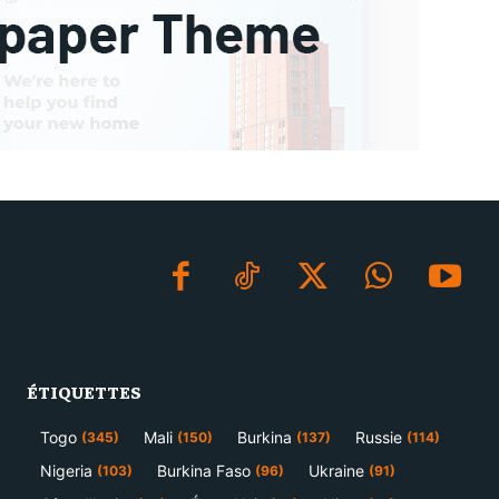
ÉTIQUETTES
Togo
Mali
Burkina
Russie
(345)
(150)
(137)
(114)
Nigeria
Burkina Faso
Ukraine
(103)
(96)
(91)