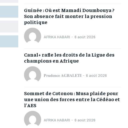
TOGOREGARD
TOGOREGARD
TOGOREGARD
TOGOREGARD
Guinée : Où est Mamadi Doumbouya ?
LOMEBOUGEINFO
LOMEBOUGEINFO
LOMEBOUGEINFO
LOMEBOUGEINFO
Son absence fait monter la pression
politique
NOUVELLE D’AFRIQUE
NOUVELLE D’AFRIQUE
NOUVELLE D’AFRIQUE
NOUVELLE D’AFRIQUE
LEDEFENSEURINFO
LEDEFENSEURINFO
LEDEFENSEURINFO
LEDEFENSEURINFO
AFRIKA HABARI
-
6 août 2026
228FOOT
228FOOT
228FOOT
228FOOT
Canal+ rafle les droits de la Ligue des
ACTU LOMÉ
ACTU LOMÉ
ACTU LOMÉ
ACTU LOMÉ
champions en Afrique
𝐏𝐫𝐮𝐝𝐞𝐧𝐜𝐞 𝐀𝐆𝐁𝐀𝐋𝐄𝐓𝐈
-
6 août 2026
Sommet de Cotonou : Musa plaide pour
1-MONTH
1-MONTH
une union des forces entre la Cédéao et
l’AES
/ month
/ month
eeing to this tier, you are billed
eeing to this tier, you are billed
onth after the first one until you
onth after the first one until you
AFRIKA HABARI
-
6 août 2026
ut of the monthly subscription.
ut of the monthly subscription.