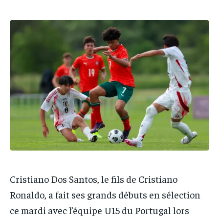
IT-ADMIN
IT-ADMIN
TOGOREPORT
TOGOREPORT
TOGOREPORT
TOGOREPORT
L’INTEGRAL
L’INTEGRAL
L’INTEGRAL
L’INTEGRAL
TOGOREGARD
TOGOREGARD
TOGOREGARD
TOGOREGARD
LOMEBOUGEINFO
LOMEBOUGEINFO
LOMEBOUGEINFO
LOMEBOUGEINFO
NOUVELLE D’AFRIQUE
NOUVELLE D’AFRIQUE
NOUVELLE D’AFRIQUE
NOUVELLE D’AFRIQUE
LEDEFENSEURINFO
LEDEFENSEURINFO
LEDEFENSEURINFO
LEDEFENSEURINFO
228FOOT
228FOOT
228FOOT
228FOOT
ACTU LOMÉ
ACTU LOMÉ
ACTU LOMÉ
ACTU LOMÉ
Cristiano Dos Santos, le fils de Cristiano
Ronaldo, a fait ses grands débuts en sélection
ce mardi avec l’équipe U15 du Portugal lors