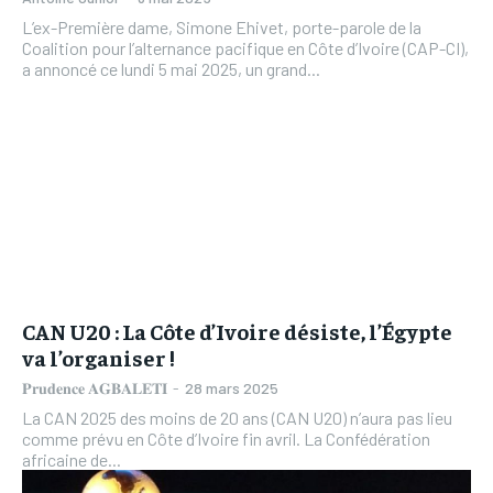
L’ex-Première dame, Simone Ehivet, porte-parole de la
Coalition pour l’alternance pacifique en Côte d’Ivoire (CAP-CI),
a annoncé ce lundi 5 mai 2025, un grand...
CAN U20 : La Côte d’Ivoire désiste, l’Égypte
va l’organiser !
𝐏𝐫𝐮𝐝𝐞𝐧𝐜𝐞 𝐀𝐆𝐁𝐀𝐋𝐄𝐓𝐈
-
28 mars 2025
La CAN 2025 des moins de 20 ans (CAN U20) n’aura pas lieu
comme prévu en Côte d’Ivoire fin avril. La Confédération
africaine de...