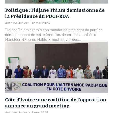
Politique : Tidjane Thiam démissionne de
la Présidence du PDCI-RDA
Antoine Junior
-
12 mai 2025
Tidjane Thiam a remis son mandat de président du parti en
démissionnant de cette fonction, désormais confiée à
Monsieur N’koumo Mobio Ernest, doyen des...
Côte d’Ivoire : une coalition de l’opposition
annonce un grand meeting
Antoine Junior
-
6 mai 2025