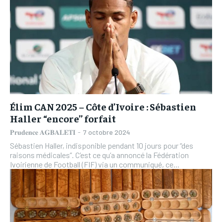
Élim CAN 2025 – Côte d’Ivoire : Sébastien
Haller “encore’’ forfait
𝐏𝐫𝐮𝐝𝐞𝐧𝐜𝐞 𝐀𝐆𝐁𝐀𝐋𝐄𝐓𝐈
-
7 octobre 2024
Sébastien Haller, indisponible pendant 10 jours pour “des
raisons médicales”. C’est ce qu’a annoncé la Fédération
Ivoirienne de Football (FIF) via un communiqué, ce...