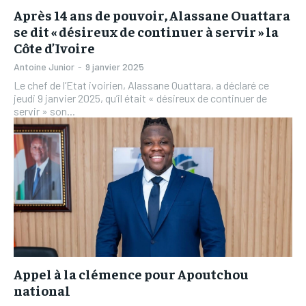
Après 14 ans de pouvoir, Alassane Ouattara
se dit « désireux de continuer à servir » la
Côte d’Ivoire
Antoine Junior
-
9 janvier 2025
Le chef de l’Etat ivoirien, Alassane Ouattara, a déclaré ce
jeudi 9 janvier 2025, qu’il était « désireux de continuer de
servir » son...
Appel à la clémence pour Apoutchou
national