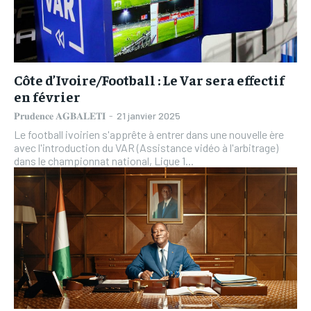
Côte d’Ivoire/Football : Le Var sera effectif
en février
𝐏𝐫𝐮𝐝𝐞𝐧𝐜𝐞 𝐀𝐆𝐁𝐀𝐋𝐄𝐓𝐈
-
21 janvier 2025
Le football ivoirien s'apprête à entrer dans une nouvelle ère
avec l'introduction du VAR (Assistance vidéo à l'arbitrage)
dans le championnat national, Ligue 1...