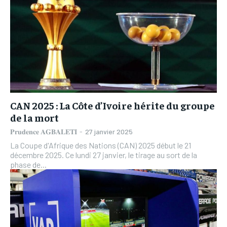
CAN 2025 : La Côte d’Ivoire hérite du groupe
de la mort
𝐏𝐫𝐮𝐝𝐞𝐧𝐜𝐞 𝐀𝐆𝐁𝐀𝐋𝐄𝐓𝐈
-
27 janvier 2025
La Coupe d'Afrique des Nations (CAN) 2025 début le 21
décembre 2025. Ce lundi 27 janvier, le tirage au sort de la
phase de...