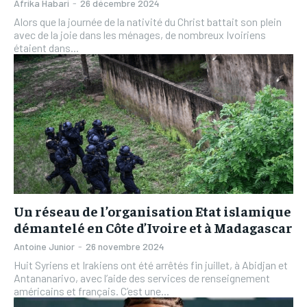
Afrika Habari
-
26 décembre 2024
Alors que la journée de la nativité du Christ battait son plein
avec de la joie dans les ménages, de nombreux Ivoiriens
étaient dans...
Un réseau de l’organisation Etat islamique
démantelé en Côte d’Ivoire et à Madagascar
Antoine Junior
-
26 novembre 2024
Huit Syriens et Irakiens ont été arrêtés fin juillet, à Abidjan et
Antananarivo, avec l’aide des services de renseignement
américains et français. C’est une...