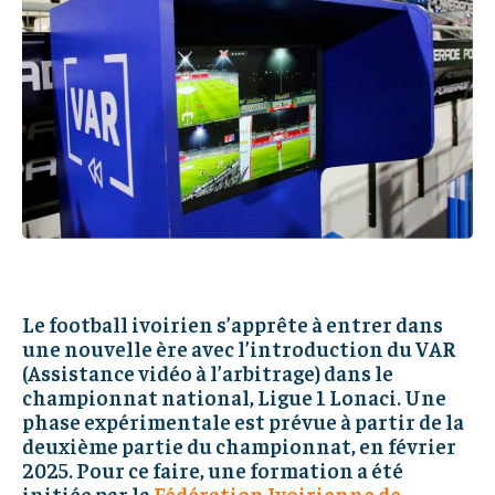
PARTENAIRES
PARTENAIRES
IT-ADMIN
IT-ADMIN
IT-ADMIN
IT-ADMIN
TOGOREPORT
TOGOREPORT
TOGOREPORT
TOGOREPORT
L’INTEGRAL
L’INTEGRAL
L’INTEGRAL
L’INTEGRAL
TOGOREGARD
TOGOREGARD
TOGOREGARD
TOGOREGARD
LOMEBOUGEINFO
LOMEBOUGEINFO
LOMEBOUGEINFO
LOMEBOUGEINFO
NOUVELLE D’AFRIQUE
NOUVELLE D’AFRIQUE
NOUVELLE D’AFRIQUE
NOUVELLE D’AFRIQUE
LEDEFENSEURINFO
LEDEFENSEURINFO
LEDEFENSEURINFO
LEDEFENSEURINFO
Le football ivoirien s’apprête à entrer dans
228FOOT
228FOOT
une nouvelle ère avec l’introduction du VAR
228FOOT
228FOOT
(Assistance vidéo à l’arbitrage) dans le
ACTU LOMÉ
ACTU LOMÉ
championnat national, Ligue 1 Lonaci. Une
ACTU LOMÉ
ACTU LOMÉ
phase expérimentale est prévue à partir de la
deuxième partie du championnat, en février
2025. Pour ce faire, une formation a été
initiée par la
Fédération Ivoirienne de