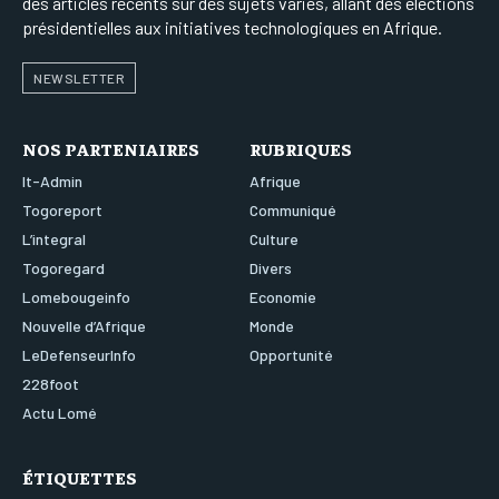
des articles récents sur des sujets variés, allant des élections
présidentielles aux initiatives technologiques en Afrique.
NEWSLETTER
NOS PARTENIAIRES
RUBRIQUES
It-Admin
Afrique
Togoreport
Communiqué
L’integral
Culture
Togoregard
Divers
Lomebougeinfo
Economie
Nouvelle d’Afrique
Monde
LeDefenseurInfo
Opportunité
228foot
Actu Lomé
ÉTIQUETTES