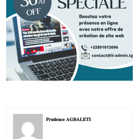
𝐏𝐫𝐮𝐝𝐞𝐧𝐜𝐞 𝐀𝐆𝐁𝐀𝐋𝐄𝐓𝐈