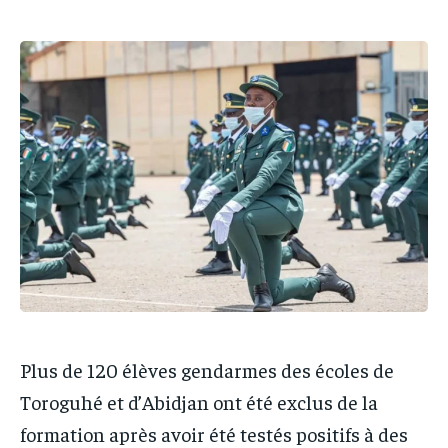
IT-ADMIN
IT-ADMIN
TOGOREPORT
TOGOREPORT
TOGOREPORT
TOGOREPORT
L’INTEGRAL
L’INTEGRAL
L’INTEGRAL
L’INTEGRAL
TOGOREGARD
TOGOREGARD
TOGOREGARD
TOGOREGARD
LOMEBOUGEINFO
LOMEBOUGEINFO
LOMEBOUGEINFO
LOMEBOUGEINFO
NOUVELLE D’AFRIQUE
NOUVELLE D’AFRIQUE
NOUVELLE D’AFRIQUE
NOUVELLE D’AFRIQUE
LEDEFENSEURINFO
LEDEFENSEURINFO
LEDEFENSEURINFO
LEDEFENSEURINFO
228FOOT
228FOOT
228FOOT
228FOOT
ACTU LOMÉ
ACTU LOMÉ
ACTU LOMÉ
ACTU LOMÉ
Plus de 120 élèves gendarmes des écoles de
Toroguhé et d’Abidjan ont été exclus de la
formation après avoir été testés positifs à des