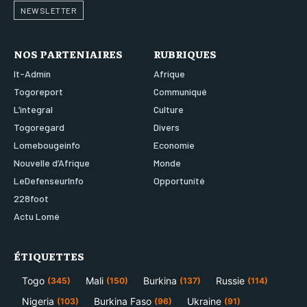
NEWSLETTER
NOS PARTENIAIRES
RUBRIQUES
It-Admin
Afrique
Togoreport
Communiqué
L’integral
Culture
Togoregard
Divers
Lomebougeinfo
Economie
Nouvelle d’Afrique
Monde
LeDefenseurInfo
Opportunité
228foot
Actu Lomé
ÉTIQUETTES
Togo
Mali
Burkina
Russie
(345)
(150)
(137)
(114)
Nigeria
Burkina Faso
Ukraine
(103)
(96)
(91)