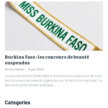
L’INTEGRAL
L’INTEGRAL
TOGOREGARD
TOGOREGARD
TOGOREGARD
TOGOREGARD
LOMEBOUGEINFO
LOMEBOUGEINFO
LOMEBOUGEINFO
LOMEBOUGEINFO
NOUVELLE D’AFRIQUE
NOUVELLE D’AFRIQUE
NOUVELLE D’AFRIQUE
NOUVELLE D’AFRIQUE
LEDEFENSEURINFO
LEDEFENSEURINFO
LEDEFENSEURINFO
LEDEFENSEURINFO
228FOOT
228FOOT
228FOOT
228FOOT
ACTU LOMÉ
ACTU LOMÉ
Burkina Faso : les concours de beauté
ACTU LOMÉ
ACTU LOMÉ
suspendus
Afrika Habari
-
8 juin 2026
Le gouvernement burkinabè a annoncé la suspension de tous
les concours de beauté organisés sur le territoire national. La
décision a été rendue publique...
Categories