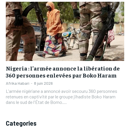
L’INTEGRAL
L’INTEGRAL
TOGOREGARD
TOGOREGARD
TOGOREGARD
TOGOREGARD
LOMEBOUGEINFO
LOMEBOUGEINFO
LOMEBOUGEINFO
LOMEBOUGEINFO
NOUVELLE D’AFRIQUE
NOUVELLE D’AFRIQUE
NOUVELLE D’AFRIQUE
NOUVELLE D’AFRIQUE
LEDEFENSEURINFO
LEDEFENSEURINFO
LEDEFENSEURINFO
LEDEFENSEURINFO
228FOOT
228FOOT
228FOOT
228FOOT
ACTU LOMÉ
ACTU LOMÉ
Nigeria : l’armée annonce la libération de
ACTU LOMÉ
ACTU LOMÉ
360 personnes enlevées par Boko Haram
Afrika Habari
-
8 juin 2026
L'armée nigériane a annoncé avoir secouru 360 personnes
retenues en captivité par le groupe jihadiste Boko Haram
dans le sud de l'État de Borno....
Categories