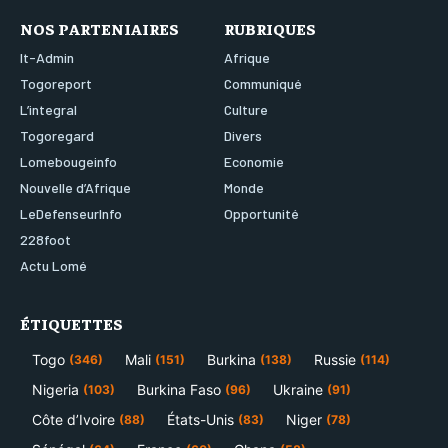
NOS PARTENIAIRES
RUBRIQUES
It-Admin
Afrique
Togoreport
Communiqué
L’integral
Culture
Togoregard
Divers
Lomebougeinfo
Economie
Nouvelle d’Afrique
Monde
LeDefenseurInfo
Opportunité
228foot
Actu Lomé
ÉTIQUETTES
Togo
Mali
Burkina
Russie
(346)
(151)
(138)
(114)
Nigeria
Burkina Faso
Ukraine
(103)
(96)
(91)
Côte d’Ivoire
États-Unis
Niger
(88)
(83)
(78)