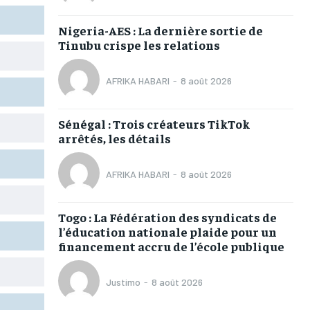
TOGOREGARD
TOGOREGARD
TOGOREGARD
TOGOREGARD
Nigeria-AES : La dernière sortie de
LOMEBOUGEINFO
LOMEBOUGEINFO
LOMEBOUGEINFO
LOMEBOUGEINFO
Tinubu crispe les relations
NOUVELLE D’AFRIQUE
NOUVELLE D’AFRIQUE
NOUVELLE D’AFRIQUE
NOUVELLE D’AFRIQUE
AFRIKA HABARI
-
8 août 2026
LEDEFENSEURINFO
LEDEFENSEURINFO
LEDEFENSEURINFO
LEDEFENSEURINFO
228FOOT
228FOOT
228FOOT
228FOOT
Sénégal : Trois créateurs TikTok
arrêtés, les détails
ACTU LOMÉ
ACTU LOMÉ
ACTU LOMÉ
ACTU LOMÉ
AFRIKA HABARI
-
8 août 2026
Togo : La Fédération des syndicats de
1-MONTH
1-MONTH
l’éducation nationale plaide pour un
financement accru de l’école publique
/ month
/ month
eeing to this tier, you are billed
eeing to this tier, you are billed
onth after the first one until you
onth after the first one until you
Justimo
-
8 août 2026
ut of the monthly subscription.
ut of the monthly subscription.