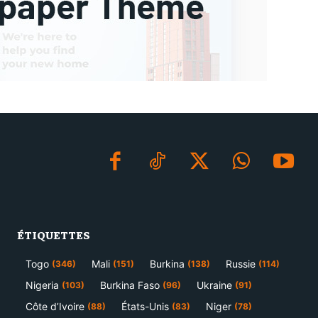
ÉTIQUETTES
Togo
Mali
Burkina
Russie
(346)
(151)
(138)
(114)
Nigeria
Burkina Faso
Ukraine
(103)
(96)
(91)
Côte d’Ivoire
États-Unis
Niger
(88)
(83)
(78)