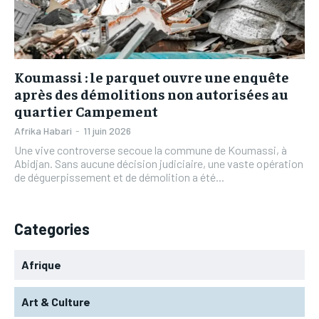
L’INTEGRAL
L’INTEGRAL
TOGOREGARD
TOGOREGARD
TOGOREGARD
TOGOREGARD
LOMEBOUGEINFO
LOMEBOUGEINFO
LOMEBOUGEINFO
LOMEBOUGEINFO
NOUVELLE D’AFRIQUE
NOUVELLE D’AFRIQUE
Koumassi : le parquet ouvre une enquête
NOUVELLE D’AFRIQUE
NOUVELLE D’AFRIQUE
après des démolitions non autorisées au
LEDEFENSEURINFO
LEDEFENSEURINFO
quartier Campement
LEDEFENSEURINFO
LEDEFENSEURINFO
228FOOT
228FOOT
Afrika Habari
-
11 juin 2026
228FOOT
228FOOT
Une vive controverse secoue la commune de Koumassi, à
ACTU LOMÉ
ACTU LOMÉ
Abidjan. Sans aucune décision judiciaire, une vaste opération
ACTU LOMÉ
ACTU LOMÉ
de déguerpissement et de démolition a été...
Categories
Afrique
Art & Culture