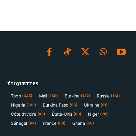
ÉTIQUETTES
Togo
Mali
Burkina
Russie
(345)
(150)
(137)
(114)
Nigeria
Burkina Faso
Ukraine
(103)
(96)
(91)
Côte d’Ivoire
États-Unis
Niger
(88)
(83)
(78)
Sénégal
France
Ghana
(64)
(60)
(58)