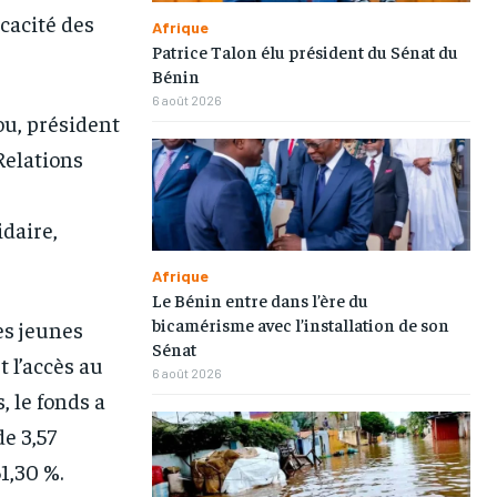
cacité des
Afrique
Patrice Talon élu président du Sénat du
Bénin
6 août 2026
ou, président
Relations
idaire,
Afrique
Le Bénin entre dans l’ère du
bicamérisme avec l’installation de son
es jeunes
1-MONTH
1-MONTH
Sénat
 l’accès au
/ month
/ month
6 août 2026
 le fonds a
eeing to this tier, you are billed
eeing to this tier, you are billed
onth after the first one until you
onth after the first one until you
e 3,57
ut of the monthly subscription.
ut of the monthly subscription.
1,30 %.