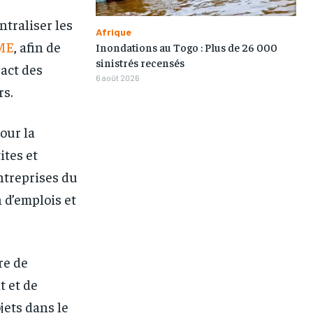
traliser les
Afrique
ME
, afin de
Inondations au Togo : Plus de 26 000
sinistrés recensés
pact des
6 août 2026
rs.
our la
ites et
ntreprises du
 d’emplois et
re de
t et de
jets dans le