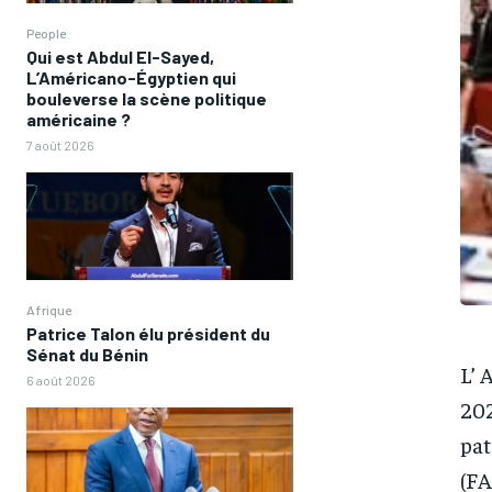
People
Qui est Abdul El-Sayed,
L’Américano-Égyptien qui
bouleverse la scène politique
américaine ?
7 août 2026
Afrique
Patrice Talon élu président du
Sénat du Bénin
L’ 
6 août 2026
202
pat
(FA