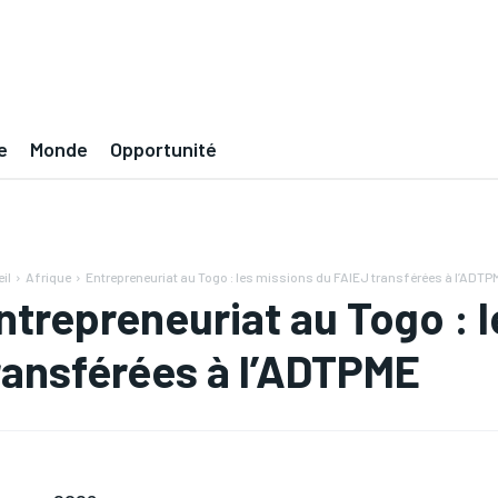
e
Monde
Opportunité
il
Afrique
Entrepreneuriat au Togo : les missions du FAIEJ transférées à l’ADTP
ntrepreneuriat au Togo : 
ransférées à l’ADTPME