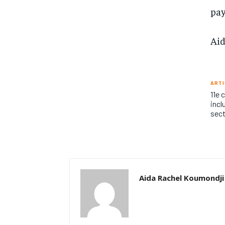
pay
Aid
ARTI
11e 
incl
sect
Aida Rachel Koumondji