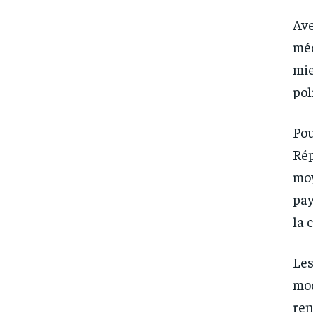
Ave
méc
mie
pol
Pou
Rép
moy
pay
la 
Les
mod
ren