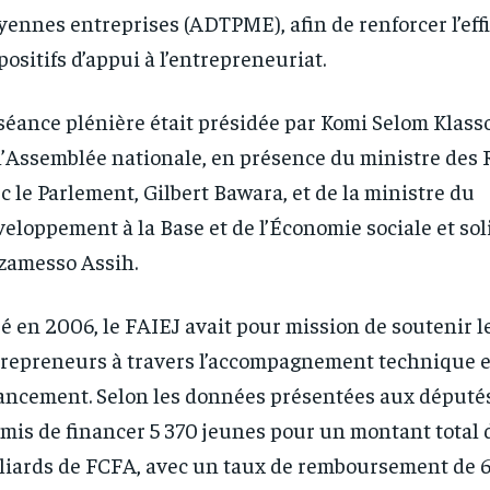
ennes entreprises (ADTPME), afin de renforcer l’effi
positifs d’appui à l’entrepreneuriat.
séance plénière était présidée par Komi Selom Klass
l’Assemblée nationale, en présence du ministre des 
c le Parlement, Gilbert Bawara, et de la ministre du
eloppement à la Base et de l’Économie sociale et sol
amesso Assih.
RECOMMENDED
RECOMMENDED
é en 2006, le FAIEJ avait pour mission de soutenir l
1-YEAR
1-YEAR
repreneurs à travers l’accompagnement technique et
ancement. Selon les données présentées aux députés,
/ year
/ year
By agr
By agr
s and you
s and you
every m
every m
tly.
tly.
Pay now and you get access to exclusive
Pay now and you get access to exclusive
mis de financer 5 370 jeunes pour un montant total d
opt o
opt o
news and articles for a whole year.
news and articles for a whole year.
liards de FCFA, avec un taux de remboursement de 6