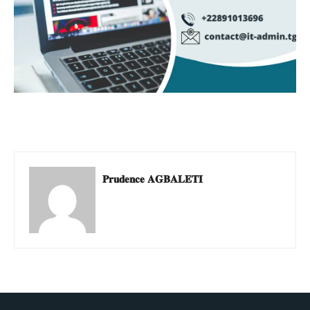
𝐏𝐫𝐮𝐝𝐞𝐧𝐜𝐞 𝐀𝐆𝐁𝐀𝐋𝐄𝐓𝐈