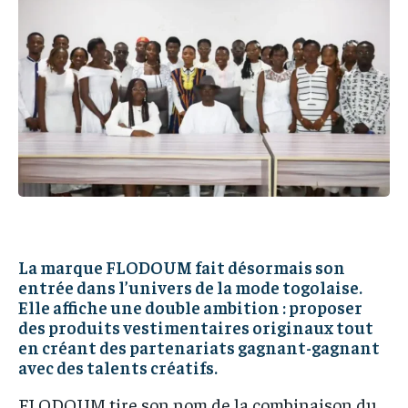
IT-ADMIN
IT-ADMIN
IT-ADMIN
IT-ADMIN
TOGOREPORT
TOGOREPORT
TOGOREPORT
TOGOREPORT
L’INTEGRAL
L’INTEGRAL
L’INTEGRAL
L’INTEGRAL
TOGOREGARD
TOGOREGARD
TOGOREGARD
TOGOREGARD
LOMEBOUGEINFO
LOMEBOUGEINFO
LOMEBOUGEINFO
LOMEBOUGEINFO
NOUVELLE D’AFRIQUE
NOUVELLE D’AFRIQUE
NOUVELLE D’AFRIQUE
NOUVELLE D’AFRIQUE
LEDEFENSEURINFO
LEDEFENSEURINFO
LEDEFENSEURINFO
LEDEFENSEURINFO
228FOOT
228FOOT
La marque FLODOUM fait désormais son
228FOOT
228FOOT
entrée dans l’univers de la mode togolaise.
ACTU LOMÉ
ACTU LOMÉ
Elle affiche une double ambition : proposer
ACTU LOMÉ
ACTU LOMÉ
des produits vestimentaires originaux tout
en créant des partenariats gagnant-gagnant
avec des talents créatifs.
FLODOUM tire son nom de la combinaison du