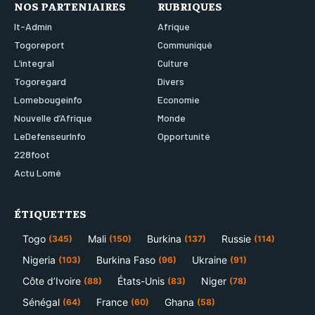
NOS PARTENIAIRES
RUBRIQUES
It-Admin
Afrique
Togoreport
Communiqué
L’integral
Culture
Togoregard
Divers
Lomebougeinfo
Economie
Nouvelle d’Afrique
Monde
LeDefenseurInfo
Opportunité
228foot
Actu Lomé
ÉTIQUETTES
Togo
Mali
Burkina
Russie
(345)
(150)
(137)
(114)
Nigeria
Burkina Faso
Ukraine
(103)
(96)
(91)
Côte d’Ivoire
États-Unis
Niger
(88)
(83)
(78)
Sénégal
France
Ghana
(64)
(60)
(58)