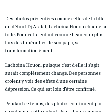
IT-ADMIN
IT-ADMIN
TOGOREPORT
TOGOREPORT
TOGOREPORT
TOGOREPORT
L’INTEGRAL
L’INTEGRAL
Des photos présentées comme celles de la fille
L’INTEGRAL
L’INTEGRAL
TOGOREGARD
TOGOREGARD
du défunt Dj Arafat, Lachoina Houon choque la
TOGOREGARD
TOGOREGARD
toile. Pour cette enfant connue beaucoup plus
LOMEBOUGEINFO
LOMEBOUGEINFO
LOMEBOUGEINFO
LOMEBOUGEINFO
lors des funérailles de son papa, sa
NOUVELLE D’AFRIQUE
NOUVELLE D’AFRIQUE
NOUVELLE D’AFRIQUE
NOUVELLE D’AFRIQUE
transformation émeut.
LEDEFENSEURINFO
LEDEFENSEURINFO
LEDEFENSEURINFO
LEDEFENSEURINFO
228FOOT
228FOOT
Lachoina Houon, puisque c’est d’elle il s’agit
228FOOT
228FOOT
aurait complètement changé. Des personnes
ACTU LOMÉ
ACTU LOMÉ
ACTU LOMÉ
ACTU LOMÉ
croient y voir des effets d’une certaine
dépression. Ce qui est loin d’être confirmé.
Pendant ce temps, des photos continuent par
circuler sur cette enfant. Pour l’heure, aucun