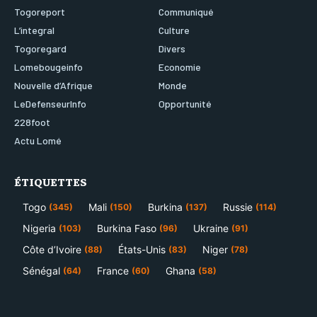
Togoreport
Communiqué
L’integral
Culture
Togoregard
Divers
Lomebougeinfo
Economie
Nouvelle d’Afrique
Monde
LeDefenseurInfo
Opportunité
228foot
Actu Lomé
ÉTIQUETTES
Togo
Mali
Burkina
Russie
(345)
(150)
(137)
(114)
Nigeria
Burkina Faso
Ukraine
(103)
(96)
(91)
Côte d’Ivoire
États-Unis
Niger
(88)
(83)
(78)
Sénégal
France
Ghana
(64)
(60)
(58)