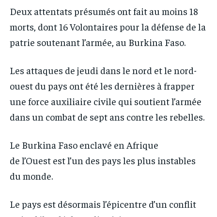
IT-ADMIN
IT-ADMIN
Deux attentats présumés ont fait au moins 18
IT-ADMIN
IT-ADMIN
TOGOREPORT
TOGOREPORT
morts, dont 16 Volontaires pour la défense de la
TOGOREPORT
TOGOREPORT
L’INTEGRAL
L’INTEGRAL
patrie soutenant l’armée, au Burkina Faso.
L’INTEGRAL
L’INTEGRAL
TOGOREGARD
TOGOREGARD
TOGOREGARD
TOGOREGARD
Les attaques de jeudi dans le nord et le nord-
LOMEBOUGEINFO
LOMEBOUGEINFO
ouest du pays ont été les dernières à frapper
LOMEBOUGEINFO
LOMEBOUGEINFO
NOUVELLE D’AFRIQUE
NOUVELLE D’AFRIQUE
une force auxiliaire civile qui soutient l’armée
NOUVELLE D’AFRIQUE
NOUVELLE D’AFRIQUE
LEDEFENSEURINFO
LEDEFENSEURINFO
dans un combat de sept ans contre les rebelles.
LEDEFENSEURINFO
LEDEFENSEURINFO
228FOOT
228FOOT
228FOOT
228FOOT
Le Burkina Faso enclavé en Afrique
ACTU LOMÉ
ACTU LOMÉ
ACTU LOMÉ
ACTU LOMÉ
de l’Ouest est l’un des pays les plus instables
du monde.
Le pays est désormais l’épicentre d’un conflit