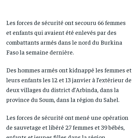
IT-ADMIN
IT-ADMIN
TOGOREPORT
TOGOREPORT
TOGOREPORT
TOGOREPORT
Les forces de sécurité ont secouru 66 femmes
L’INTEGRAL
L’INTEGRAL
L’INTEGRAL
L’INTEGRAL
et enfants qui avaient été enlevés par des
TOGOREGARD
TOGOREGARD
combattants armés dans le nord du Burkina
TOGOREGARD
TOGOREGARD
LOMEBOUGEINFO
LOMEBOUGEINFO
Faso la semaine dernière.
LOMEBOUGEINFO
LOMEBOUGEINFO
NOUVELLE D’AFRIQUE
NOUVELLE D’AFRIQUE
NOUVELLE D’AFRIQUE
NOUVELLE D’AFRIQUE
Des hommes armés ont kidnappé les femmes et
LEDEFENSEURINFO
LEDEFENSEURINFO
LEDEFENSEURINFO
LEDEFENSEURINFO
leurs enfants les 12 et 13 janvier à l’extérieur de
228FOOT
228FOOT
228FOOT
228FOOT
deux villages du district d’Arbinda, dans la
ACTU LOMÉ
ACTU LOMÉ
province du Soum, dans la région du Sahel.
ACTU LOMÉ
ACTU LOMÉ
Les forces de sécurité ont mené une opération
de sauvetage et libéré 27 femmes et 39 bébés,
enfants et jeunes filles dans la région