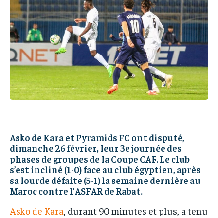
IT-ADMIN
IT-ADMIN
IT-ADMIN
IT-ADMIN
TOGOREPORT
TOGOREPORT
TOGOREPORT
TOGOREPORT
L’INTEGRAL
L’INTEGRAL
L’INTEGRAL
L’INTEGRAL
TOGOREGARD
TOGOREGARD
TOGOREGARD
TOGOREGARD
LOMEBOUGEINFO
LOMEBOUGEINFO
LOMEBOUGEINFO
LOMEBOUGEINFO
NOUVELLE D’AFRIQUE
NOUVELLE D’AFRIQUE
NOUVELLE D’AFRIQUE
NOUVELLE D’AFRIQUE
LEDEFENSEURINFO
LEDEFENSEURINFO
LEDEFENSEURINFO
LEDEFENSEURINFO
228FOOT
228FOOT
Asko de Kara et Pyramids FC ont disputé,
228FOOT
228FOOT
dimanche 26 février, leur 3e journée des
ACTU LOMÉ
ACTU LOMÉ
phases de groupes de la Coupe CAF. Le club
ACTU LOMÉ
ACTU LOMÉ
s’est incliné (1-0) face au club égyptien, après
sa lourde défaite (5-1) la semaine dernière au
Maroc contre l’ASFAR de Rabat.
Asko de Kara
, durant 90 minutes et plus, a tenu