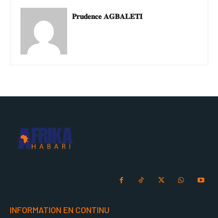
𝐏𝐫𝐮𝐝𝐞𝐧𝐜𝐞 𝐀𝐆𝐁𝐀𝐋𝐄𝐓𝐈
INFORMATION EN CONTINU