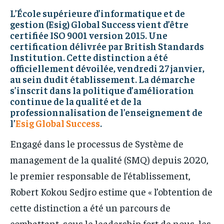
IT-ADMIN
IT-ADMIN
L’École supérieure d’informatique et de
IT-ADMIN
IT-ADMIN
gestion (Esig) Global Success vient d’être
TOGOREPORT
TOGOREPORT
certifiée ISO 9001 version 2015. Une
TOGOREPORT
TOGOREPORT
certification délivrée par British Standards
L’INTEGRAL
L’INTEGRAL
Institution. Cette distinction a été
L’INTEGRAL
L’INTEGRAL
TOGOREGARD
TOGOREGARD
officiellement dévoilée, vendredi 27 janvier,
TOGOREGARD
TOGOREGARD
au sein dudit établissement. La démarche
LOMEBOUGEINFO
LOMEBOUGEINFO
s’inscrit dans la politique d’amélioration
LOMEBOUGEINFO
LOMEBOUGEINFO
continue de la qualité et de la
NOUVELLE D’AFRIQUE
NOUVELLE D’AFRIQUE
professionnalisation de l’enseignement de
NOUVELLE D’AFRIQUE
NOUVELLE D’AFRIQUE
l’
Esig Global Success
.
LEDEFENSEURINFO
LEDEFENSEURINFO
LEDEFENSEURINFO
LEDEFENSEURINFO
Engagé dans le processus de Système de
228FOOT
228FOOT
228FOOT
228FOOT
management de la qualité (SMQ) depuis 2020,
ACTU LOMÉ
ACTU LOMÉ
ACTU LOMÉ
ACTU LOMÉ
le premier responsable de l’établissement,
Robert Kokou Sedjro estime que « l’obtention de
cette distinction a été un parcours de
combattant, sous le leadership fort de nous, les