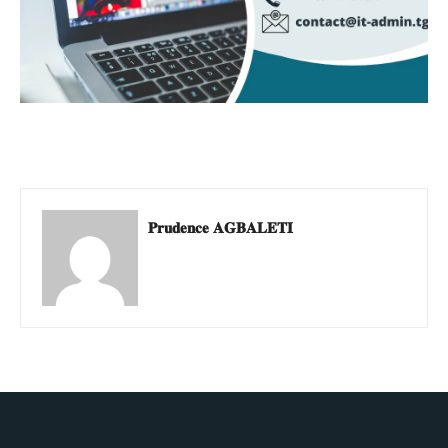
𝐏𝐫𝐮𝐝𝐞𝐧𝐜𝐞 𝐀𝐆𝐁𝐀𝐋𝐄𝐓𝐈