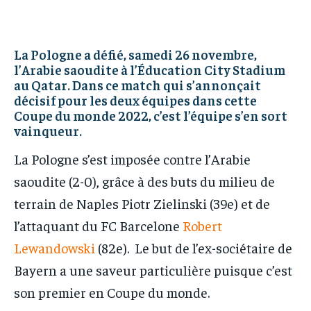
IT-ADMIN
IT-ADMIN
TOGOREPORT
TOGOREPORT
TOGOREPORT
TOGOREPORT
L’INTEGRAL
L’INTEGRAL
La Pologne a défié, samedi 26 novembre,
L’INTEGRAL
L’INTEGRAL
TOGOREGARD
TOGOREGARD
l’Arabie saoudite à l’Éducation City Stadium
TOGOREGARD
TOGOREGARD
au Qatar. Dans ce match qui s’annonçait
LOMEBOUGEINFO
LOMEBOUGEINFO
décisif pour les deux équipes dans cette
LOMEBOUGEINFO
LOMEBOUGEINFO
Coupe du monde 2022, c’est l’équipe s’en sort
NOUVELLE D’AFRIQUE
NOUVELLE D’AFRIQUE
vainqueur.
NOUVELLE D’AFRIQUE
NOUVELLE D’AFRIQUE
LEDEFENSEURINFO
LEDEFENSEURINFO
La Pologne s’est imposée contre l’Arabie
LEDEFENSEURINFO
LEDEFENSEURINFO
228FOOT
228FOOT
saoudite (2-0), grâce à des buts du milieu de
228FOOT
228FOOT
ACTU LOMÉ
ACTU LOMÉ
terrain de Naples Piotr Zielinski (39e) et de
ACTU LOMÉ
ACTU LOMÉ
l’attaquant du FC Barcelone
Robert
Lewandowski
(82e). Le but de l’ex-sociétaire de
Bayern a une saveur particulière puisque c’est
son premier en Coupe du monde.