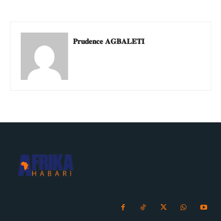
𝐏𝐫𝐮𝐝𝐞𝐧𝐜𝐞 𝐀𝐆𝐁𝐀𝐋𝐄𝐓𝐈