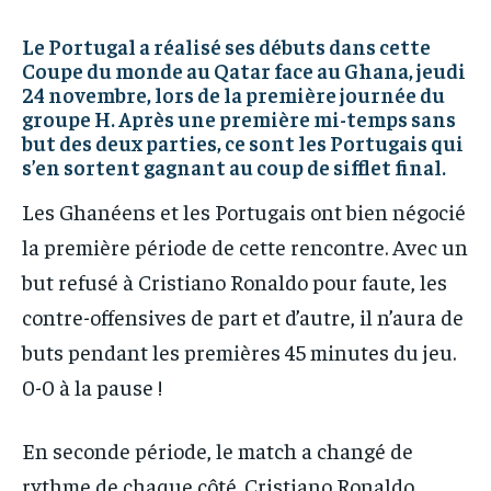
IT-ADMIN
IT-ADMIN
TOGOREPORT
TOGOREPORT
Le Portugal a réalisé ses débuts dans cette
TOGOREPORT
TOGOREPORT
Coupe du monde au Qatar face au Ghana, jeudi
L’INTEGRAL
L’INTEGRAL
24 novembre, lors de la première journée du
L’INTEGRAL
L’INTEGRAL
TOGOREGARD
TOGOREGARD
groupe H. Après une première mi-temps sans
TOGOREGARD
TOGOREGARD
but des deux parties, ce sont les Portugais qui
LOMEBOUGEINFO
LOMEBOUGEINFO
s’en sortent gagnant au coup de sifflet final.
LOMEBOUGEINFO
LOMEBOUGEINFO
NOUVELLE D’AFRIQUE
NOUVELLE D’AFRIQUE
Les Ghanéens et les Portugais ont bien négocié
NOUVELLE D’AFRIQUE
NOUVELLE D’AFRIQUE
LEDEFENSEURINFO
LEDEFENSEURINFO
la première période de cette rencontre. Avec un
LEDEFENSEURINFO
LEDEFENSEURINFO
but refusé à Cristiano Ronaldo pour faute, les
228FOOT
228FOOT
228FOOT
228FOOT
contre-offensives de part et d’autre, il n’aura de
ACTU LOMÉ
ACTU LOMÉ
ACTU LOMÉ
ACTU LOMÉ
buts pendant les premières 45 minutes du jeu.
0-0 à la pause !
En seconde période, le match a changé de
rythme de chaque côté. Cristiano Ronaldo