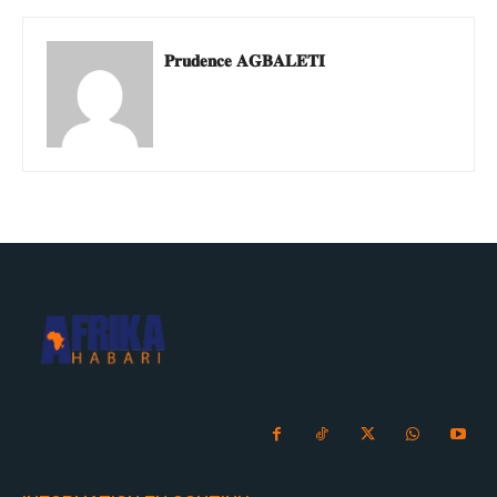
𝐏𝐫𝐮𝐝𝐞𝐧𝐜𝐞 𝐀𝐆𝐁𝐀𝐋𝐄𝐓𝐈