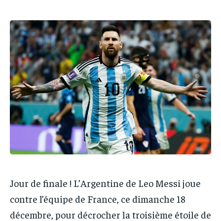
IT-ADMIN
IT-ADMIN
TOGOREPORT
TOGOREPORT
TOGOREPORT
TOGOREPORT
L’INTEGRAL
L’INTEGRAL
L’INTEGRAL
L’INTEGRAL
TOGOREGARD
TOGOREGARD
TOGOREGARD
TOGOREGARD
LOMEBOUGEINFO
LOMEBOUGEINFO
LOMEBOUGEINFO
LOMEBOUGEINFO
NOUVELLE D’AFRIQUE
NOUVELLE D’AFRIQUE
NOUVELLE D’AFRIQUE
NOUVELLE D’AFRIQUE
LEDEFENSEURINFO
LEDEFENSEURINFO
LEDEFENSEURINFO
LEDEFENSEURINFO
228FOOT
228FOOT
228FOOT
228FOOT
ACTU LOMÉ
ACTU LOMÉ
ACTU LOMÉ
ACTU LOMÉ
Jour de finale ! L’Argentine de Leo Messi joue
contre l’équipe de France, ce dimanche 18
décembre, pour décrocher la troisième étoile de