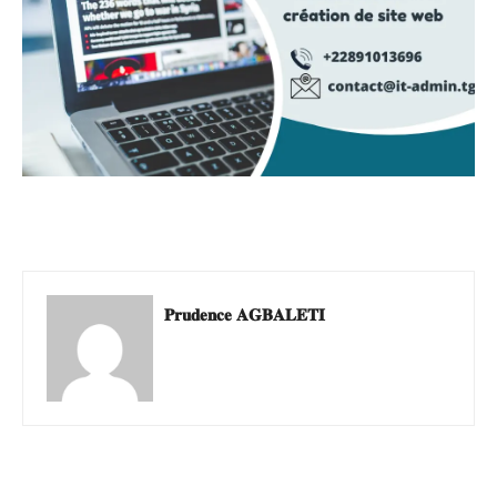
𝐏𝐫𝐮𝐝𝐞𝐧𝐜𝐞 𝐀𝐆𝐁𝐀𝐋𝐄𝐓𝐈