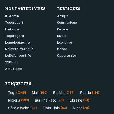
NOS PARTENIAIRES
RUBRIQUES
It-Admin
Afrique
Togoreport
Communiqué
L’integral
Culture
Togoregard
Divers
Lomebougeinfo
Economie
Nouvelle d’Afrique
Monde
LeDefenseurInfo
Opportunité
228foot
Actu Lomé
ÉTIQUETTES
Togo
Mali
Burkina
Russie
(345)
(150)
(137)
(114)
Nigeria
Burkina Faso
Ukraine
(103)
(96)
(91)
Côte d’Ivoire
États-Unis
Niger
(88)
(83)
(78)