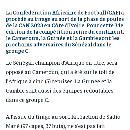
PARTENAIRES
PARTENAIRES
IT-ADMIN
IT-ADMIN
La Confédération Africaine de Football (CAF) a
IT-ADMIN
IT-ADMIN
procédé au tirage au sort de la phase de poules
TOGOREPORT
TOGOREPORT
de la CAN 2023 en Côte d’Ivoire. Pour cette 34e
TOGOREPORT
TOGOREPORT
L’INTEGRAL
L’INTEGRAL
édition de la compétition reine du continent,
L’INTEGRAL
L’INTEGRAL
le Cameroun, la Guinée et la Gambie sont les
TOGOREGARD
TOGOREGARD
prochains adversaires du Sénégal dans le
TOGOREGARD
TOGOREGARD
groupe C.
LOMEBOUGEINFO
LOMEBOUGEINFO
LOMEBOUGEINFO
LOMEBOUGEINFO
Le Sénégal, champion d’Afrique en titre, sera
NOUVELLE D’AFRIQUE
NOUVELLE D’AFRIQUE
NOUVELLE D’AFRIQUE
NOUVELLE D’AFRIQUE
opposé au Cameroun, qui a été sur le toit de
LEDEFENSEURINFO
LEDEFENSEURINFO
LEDEFENSEURINFO
LEDEFENSEURINFO
l’Afrique à cinq (5) reprises. La Guinée et la
228FOOT
228FOOT
Gambie sont aussi des équipes redoutables
228FOOT
228FOOT
ACTU LOMÉ
ACTU LOMÉ
dans ce groupe C.
ACTU LOMÉ
ACTU LOMÉ
A l’issue du tirage au sort, la réaction de Sadio
Mané (97 capes, 37 buts), ne s’est pas fait