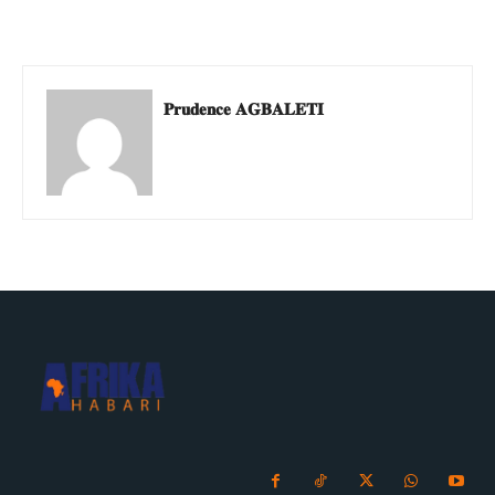
𝐏𝐫𝐮𝐝𝐞𝐧𝐜𝐞 𝐀𝐆𝐁𝐀𝐋𝐄𝐓𝐈