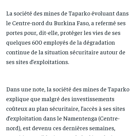
IT-ADMIN
IT-ADMIN
TOGOREPORT
TOGOREPORT
La société des mines de Taparko évoluant dans
TOGOREPORT
TOGOREPORT
L’INTEGRAL
L’INTEGRAL
le Centre-nord du Burkina Faso, a refermé ses
L’INTEGRAL
L’INTEGRAL
portes pour, dit-elle, protéger les vies de ses
TOGOREGARD
TOGOREGARD
TOGOREGARD
TOGOREGARD
quelques 600 employés de la dégradation
LOMEBOUGEINFO
LOMEBOUGEINFO
LOMEBOUGEINFO
LOMEBOUGEINFO
continue de la situation sécuritaire autour de
NOUVELLE D’AFRIQUE
NOUVELLE D’AFRIQUE
ses sites d’exploitations.
NOUVELLE D’AFRIQUE
NOUVELLE D’AFRIQUE
LEDEFENSEURINFO
LEDEFENSEURINFO
LEDEFENSEURINFO
LEDEFENSEURINFO
228FOOT
228FOOT
228FOOT
228FOOT
Dans une note, la société des mines de Taparko
ACTU LOMÉ
ACTU LOMÉ
ACTU LOMÉ
ACTU LOMÉ
explique que malgré des investissements
coûteux au plan sécuritaire, l’accès à ses sites
d’exploitation dans le Namentenga (Centre-
nord), est devenu ces dernières semaines,