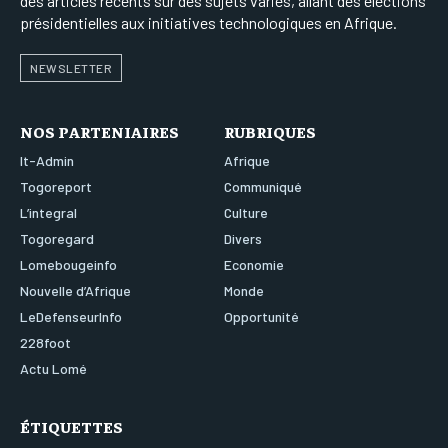
des articles récents sur des sujets variés, allant des élections
présidentielles aux initiatives technologiques en Afrique.
NEWSLETTER
NOS PARTENIAIRES
RUBRIQUES
It-Admin
Afrique
Togoreport
Communiqué
L’integral
Culture
Togoregard
Divers
Lomebougeinfo
Economie
Nouvelle d’Afrique
Monde
LeDefenseurInfo
Opportunité
228foot
Actu Lomé
ÉTIQUETTES