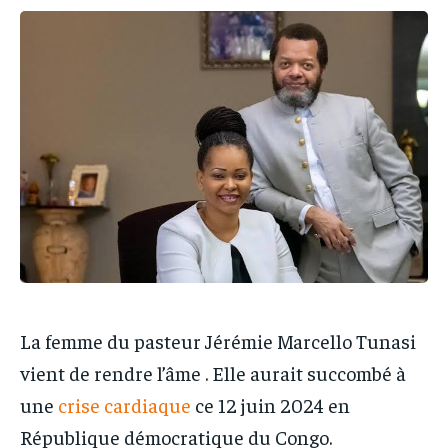
IT-ADMIN
IT-ADMIN
TOGOREPORT
TOGOREPORT
TOGOREPORT
TOGOREPORT
L’INTEGRAL
L’INTEGRAL
L’INTEGRAL
L’INTEGRAL
TOGOREGARD
TOGOREGARD
TOGOREGARD
TOGOREGARD
LOMEBOUGEINFO
LOMEBOUGEINFO
LOMEBOUGEINFO
LOMEBOUGEINFO
NOUVELLE D’AFRIQUE
NOUVELLE D’AFRIQUE
NOUVELLE D’AFRIQUE
NOUVELLE D’AFRIQUE
LEDEFENSEURINFO
LEDEFENSEURINFO
LEDEFENSEURINFO
LEDEFENSEURINFO
228FOOT
228FOOT
228FOOT
228FOOT
ACTU LOMÉ
ACTU LOMÉ
ACTU LOMÉ
ACTU LOMÉ
La femme du pasteur Jérémie Marcello Tunasi
vient de rendre l’âme . Elle aurait succombé à
une
crise cardiaque
ce 12 juin 2024 en
République démocratique du Congo.