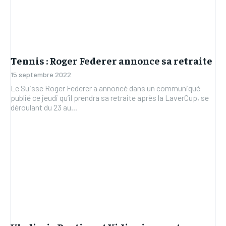
TOGOREPORT
TOGOREPORT
TOGOREPORT
TOGOREPORT
L’INTEGRAL
L’INTEGRAL
L’INTEGRAL
L’INTEGRAL
TOGOREGARD
TOGOREGARD
TOGOREGARD
TOGOREGARD
Tennis : Roger Federer annonce sa retraite
LOMEBOUGEINFO
LOMEBOUGEINFO
15 septembre 2022
LOMEBOUGEINFO
LOMEBOUGEINFO
NOUVELLE D’AFRIQUE
NOUVELLE D’AFRIQUE
Le Suisse Roger Federer a annoncé dans un communiqué
NOUVELLE D’AFRIQUE
NOUVELLE D’AFRIQUE
publié ce jeudi qu’il prendra sa retraite après la LaverCup, se
LEDEFENSEURINFO
LEDEFENSEURINFO
déroulant du 23 au...
LEDEFENSEURINFO
LEDEFENSEURINFO
228FOOT
228FOOT
228FOOT
228FOOT
ACTU LOMÉ
ACTU LOMÉ
ACTU LOMÉ
ACTU LOMÉ