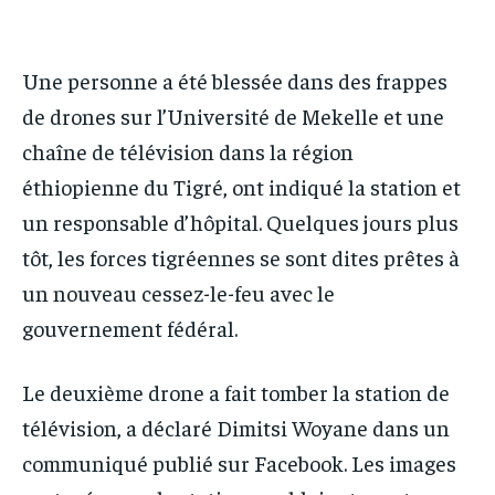
IT-ADMIN
IT-ADMIN
IT-ADMIN
IT-ADMIN
TOGOREPORT
TOGOREPORT
TOGOREPORT
TOGOREPORT
Une personne a été blessée dans des frappes
L’INTEGRAL
L’INTEGRAL
L’INTEGRAL
L’INTEGRAL
de drones sur l’Université de Mekelle et une
TOGOREGARD
TOGOREGARD
chaîne de télévision dans la région
TOGOREGARD
TOGOREGARD
LOMEBOUGEINFO
LOMEBOUGEINFO
éthiopienne du Tigré, ont indiqué la station et
LOMEBOUGEINFO
LOMEBOUGEINFO
NOUVELLE D’AFRIQUE
NOUVELLE D’AFRIQUE
un responsable d’hôpital. Quelques jours plus
NOUVELLE D’AFRIQUE
NOUVELLE D’AFRIQUE
tôt, les forces tigréennes se sont dites prêtes à
LEDEFENSEURINFO
LEDEFENSEURINFO
LEDEFENSEURINFO
LEDEFENSEURINFO
un nouveau cessez-le-feu avec le
228FOOT
228FOOT
228FOOT
228FOOT
gouvernement fédéral.
ACTU LOMÉ
ACTU LOMÉ
ACTU LOMÉ
ACTU LOMÉ
Le deuxième drone a fait tomber la station de
télévision, a déclaré Dimitsi Woyane dans un
communiqué publié sur Facebook. Les images