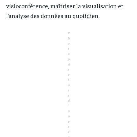
visioconférence, maîtriser la visualisation et
l’analyse des données au quotidien.
P
h
o
t
o
p
ri
s
e
l
o
r
s
d
’
u
n
e
s
é
a