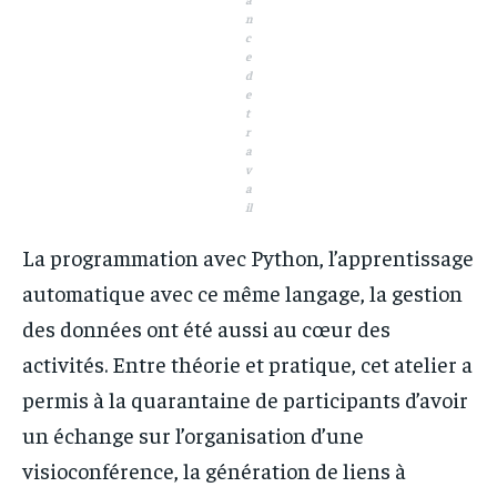
n
c
e
d
e
t
r
a
v
a
il
La programmation avec Python, l’apprentissage
automatique avec ce même langage, la gestion
des données ont été aussi au cœur des
activités. Entre théorie et pratique, cet atelier a
permis à la quarantaine de participants d’avoir
un échange sur l’organisation d’une
visioconférence, la génération de liens à