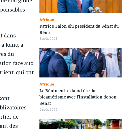
esponsables
Afrique
Patrice Talon élu président du Sénat du
Bénin
nt dans
6 août 2026
 à Kano, à
res du
tion face aux
ient, qui ont
Afrique
Le Bénin entre dans l’ère du
bicamérisme avec l’installation de son
sont
Sénat
bligatoires,
6 août 2026
rtier de
ant des