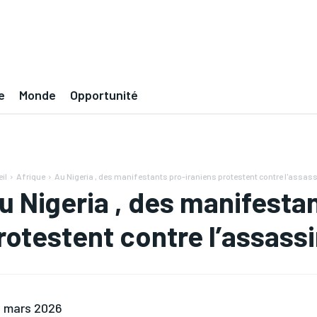
e
Monde
Opportunité
il
Afrique
Au Nigeria , des manifestants pro-iraniens protestent contre l'assas
u Nigeria , des manifesta
rotestent contre l’assas
 mars 2026