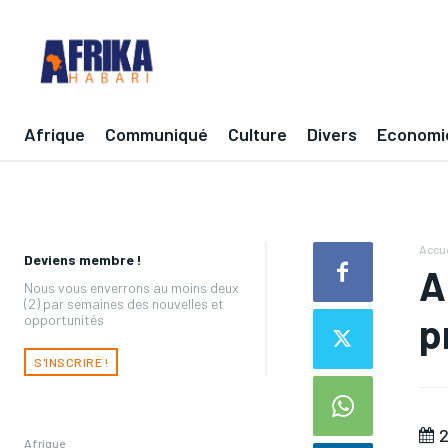
Afrique
Communiqué
Culture
Divers
Economi
Accue
Deviens membre !
A
Nous vous enverrons au moins deux
(2) par semaines des nouvelles et
p
opportunités
S'INSCRIRE !
2
Afrique