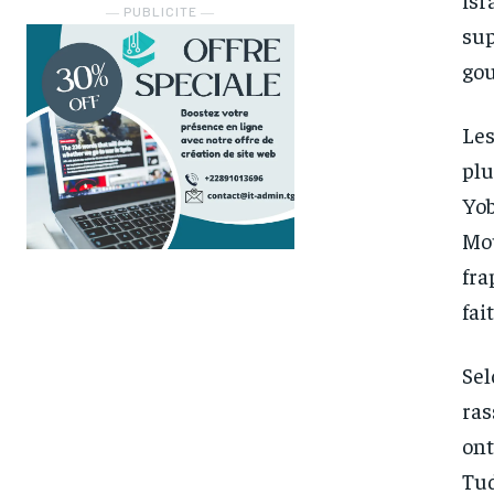
― PUBLICITE ―
sup
gou
Les
plu
Yob
Mou
fra
fai
Sel
ras
ont
Tud