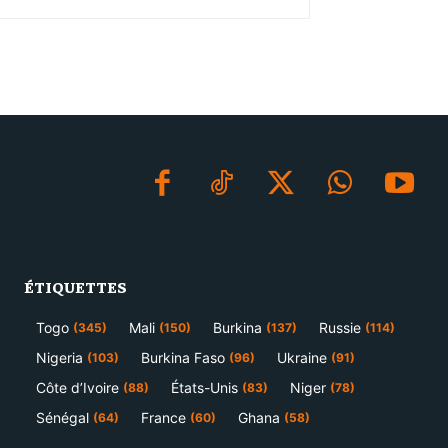
ÉTIQUETTES
Togo
Mali
Burkina
Russie
(345)
(150)
(137)
(114)
Nigeria
Burkina Faso
Ukraine
(103)
(96)
(91)
Côte d’Ivoire
États-Unis
Niger
(88)
(83)
(78)
Sénégal
France
Ghana
(64)
(60)
(58)