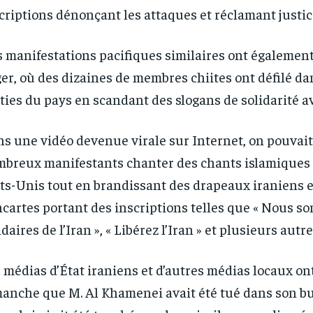
criptions dénonçant les attaques et réclamant justic
RECOMMENDED
RECOMMENDED
 manifestations pacifiques similaires ont également
1-YEAR
1-YEAR
er, où des dizaines de membres chiites ont défilé da
ties du pays en scandant des slogans de solidarité av
/ year
/ year
By agr
By agr
s and you
s and you
every m
every m
tly.
tly.
Pay now and you get access to exclusive
Pay now and you get access to exclusive
opt o
opt o
news and articles for a whole year.
news and articles for a whole year.
s une vidéo devenue virale sur Internet, on pouvait
breux manifestants chanter des chants islamiques 
ts-Unis tout en brandissant des drapeaux iraniens e
cartes portant des inscriptions telles que « Nous 
idaires de l’Iran », « Libérez l’Iran » et plusieurs autr
 médias d’État iraniens et d’autres médias locaux on
anche que M. Al Khamenei avait été tué dans son b