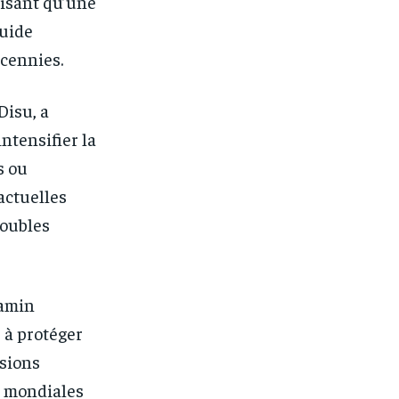
cisant qu’une
guide
écennies.
Disu, a
ntensifier la
s ou
actuelles
roubles
jamin
 à protéger
nsions
s mondiales