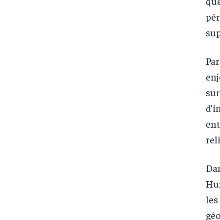
que
pér
sup
Par
enj
sur
d’i
ent
rel
Dan
Hun
les
géo