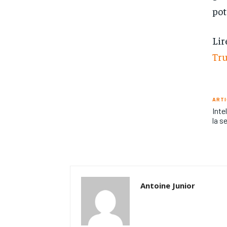
pot
Lir
Tr
ARTI
Inte
la s
Antoine Junior