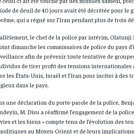
 celui-ci ait été touché par des missiles samedi, pré
iode de deuil de 40 jours avait été décrétée pour le 
rême, qui a régné sur l’Iran pendant plus de trois d
allèlement, le chef de la police par intérim, Olatunji 
oint dimanche les commissaires de police du pays d’i
veillance afin de prévenir toute tentative de groupe
ndividus de tirer profit des tensions internationales 
re les États-Unis, Israël et l’Iran pour inciter à des t
igieux dans le pays.
s une déclaration du porte-parole de la police, Ben
deyin, M. Disu a réaffirmé l’engagement de la police
 vies et les biens « compte tenu de l’évolution des te
politiques au Moyen-Orient et de leurs implication