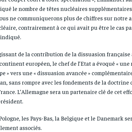
RECOMMENDED
RECOMMENDED
iqué le nombre de têtes nucléaires supplémentaires
ous ne communiquerons plus de chiffres sur notre a
1-YEAR
1-YEAR
léaire, contrairement à ce qui avait pu être le cas par
/ year
/ year
By agr
By agr
s and you
s and you
every m
every m
l indiqué.
tly.
tly.
Pay now and you get access to exclusive
Pay now and you get access to exclusive
opt o
opt o
news and articles for a whole year.
news and articles for a whole year.
gissant de la contribution de la dissuasion française 
continent européen, le chef de l’Etat a évoqué « une
pe » vers une « dissuasion avancée » complémentaire
tan, sans rompre avec les fondements de la doctrine 
France. L’Allemagne sera un partenaire clé de cet effo
président.
Pologne, les Pays-Bas, la Belgique et le Danemark se
lement associés.