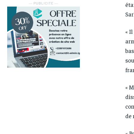
éta
― PUBLICITE ―
Sar
« I
arm
bas
sou
fra
« M
dis
con
de 
« P