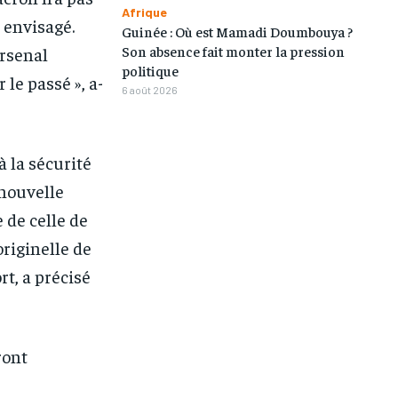
Afrique
 envisagé.
Guinée : Où est Mamadi Doumbouya ?
1-MONTH
1-MONTH
Son absence fait monter la pression
rsenal
politique
/ month
/ month
 le passé », a-
6 août 2026
eeing to this tier, you are billed
eeing to this tier, you are billed
onth after the first one until you
onth after the first one until you
ut of the monthly subscription.
ut of the monthly subscription.
à la sécurité
 nouvelle
 de celle de
originelle de
rt, a précisé
ront