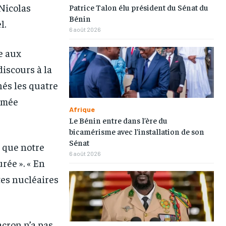
 Nicolas
Patrice Talon élu président du Sénat du
Bénin
l.
6 août 2026
e aux
discours à la
nés les quatre
armée
Afrique
Le Bénin entre dans l’ère du
bicamérisme avec l’installation de son
Sénat
r que notre
6 août 2026
rée ». « En
tes nucléaires
cron n’a pas