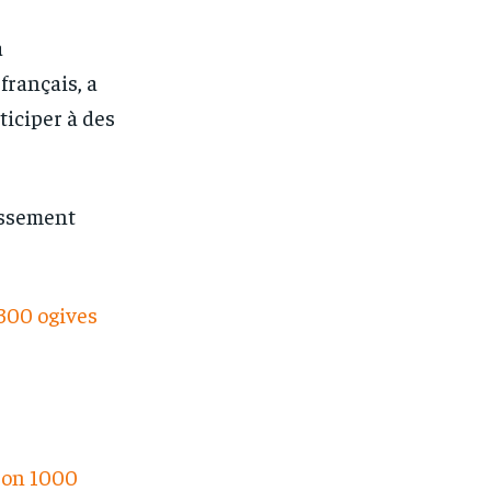
a
 français, a
iciper à des
issement
300 ogives
ron 1000