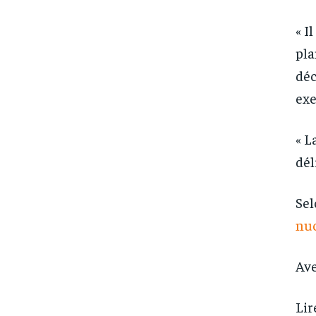
« I
pla
déc
exe
« L
dél
Sel
nuc
Ave
Lir