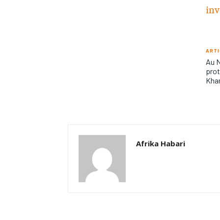
inv
ARTI
Au N
prot
Kha
Afrika Habari