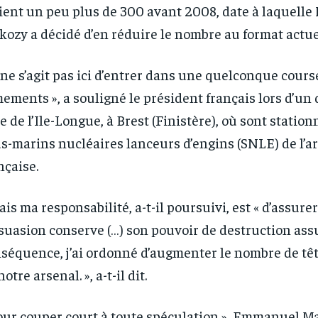
ient un peu plus de 300 avant 2008, date à laquelle
kozy a décidé d’en réduire le nombre au format actue
l ne s’agit pas ici d’entrer dans une quelconque cours
ements », a souligné le président français lors d’un 
e de l’Ile-Longue, à Brest (Finistère), où sont station
s-marins nucléaires lanceurs d’engins (SNLE) de l’
nçaise.
ais ma responsabilité, a-t-il poursuivi, est « d’assure
suasion conserve (…) son pouvoir de destruction assu
séquence, j’ai ordonné d’augmenter le nombre de tê
notre arsenal. », a-t-il dit.
our couper court à toute spéculation », Emmanuel Ma