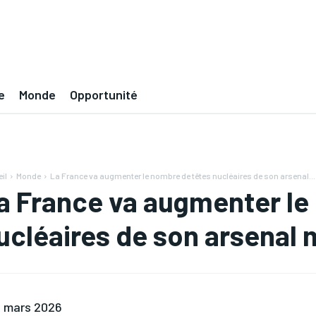
e
Monde
Opportunité
il
Monde
La France va augmenter le nombre de têtes nucléaires de son arsenal...
a France va augmenter le
ucléaires de son arsenal m
 mars 2026