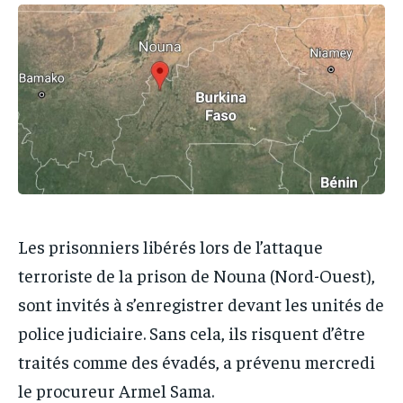
IT-ADMIN
IT-ADMIN
TOGOREPORT
TOGOREPORT
TOGOREPORT
TOGOREPORT
L’INTEGRAL
L’INTEGRAL
L’INTEGRAL
L’INTEGRAL
TOGOREGARD
TOGOREGARD
TOGOREGARD
TOGOREGARD
LOMEBOUGEINFO
LOMEBOUGEINFO
LOMEBOUGEINFO
LOMEBOUGEINFO
NOUVELLE D’AFRIQUE
NOUVELLE D’AFRIQUE
NOUVELLE D’AFRIQUE
NOUVELLE D’AFRIQUE
LEDEFENSEURINFO
LEDEFENSEURINFO
LEDEFENSEURINFO
LEDEFENSEURINFO
228FOOT
228FOOT
Les prisonniers libérés lors de l’attaque
228FOOT
228FOOT
ACTU LOMÉ
ACTU LOMÉ
terroriste de la prison de Nouna (Nord-Ouest),
ACTU LOMÉ
ACTU LOMÉ
sont invités à s’enregistrer devant les unités de
police judiciaire. Sans cela, ils risquent d’être
traités comme des évadés, a prévenu mercredi
le procureur Armel Sama.