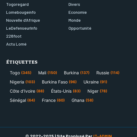
Togoregard
Divers
Lomebougeinfo
Economie
Nouvelle d’Afrique
Monde
LeDefenseurInfo
Opportunité
228foot
Actu Lomé
ÉTIQUETTES
Togo
Mali
Burkina
Russie
(345)
(150)
(137)
(114)
Nigeria
Burkina Faso
Ukraine
(103)
(96)
(91)
Côte d’Ivoire
États-Unis
Niger
(88)
(83)
(78)
Sénégal
France
Ghana
(64)
(60)
(58)
© 2022-2025 | Site Proplusé Par
IT-ADMIN